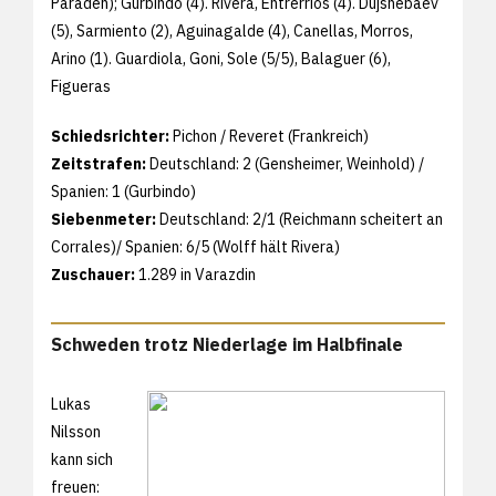
Paraden); Gurbindo (4). Rivera, Entrerrios (4). Dujshebaev
(5), Sarmiento (2), Aguinagalde (4), Canellas, Morros,
Arino (1). Guardiola, Goni, Sole (5/5), Balaguer (6),
Figueras
Schiedsrichter:
Pichon / Reveret (Frankreich)
Zeitstrafen:
Deutschland: 2 (Gensheimer, Weinhold) /
Spanien: 1 (Gurbindo)
Siebenmeter:
Deutschland: 2/1 (Reichmann scheitert an
Corrales)/ Spanien: 6/5 (Wolff hält Rivera)
Zuschauer:
1.289 in Varazdin
Schweden trotz Niederlage im Halbfinale
Lukas
Nilsson
kann sich
freuen: