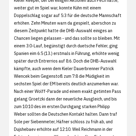
Kieler Keeper, der bei einigen Aktionen auch Pech hatte,
weiter gut im Spiel war, konnte Kühn mit einem
Doppelschlag sogar auf 5:3 für die deutsche Mannschaft
erhöhen. Zehn Minuten warn da gespielt, aberschon zu
diesem Zeitpunkt hatte die DHB-Auswahl einiges an
Chancen liegen gelassen - und das sollte so bleiben. Mit
einem 3:0-Lauf, begünstigt durch duetsche Fehler, ging
Spanien eim 6:5 (13.) erstmals in Führung, erhöhte wenig
später durch Entrerrios auf 8:6. Doch die DHB-Auswahl
kämpfte, auch wenn dem Kieler Dauerbrenner Patrick
Wiencek beim Gegenstoß zum 7:8 die Müdigkeit im
sechsten Spiel der EM bereits deutlich anzumerken war.
Nach einer Wolff-Parade und einem exakt getimten Pass
gelang Groetzki dann der neuerliche Ausgleich, und bis
zum 10:10 des im ersten Durchgang starken Philipp
Weber sollten die Deutschen Kontakt halten. Dann traf
Sole per Siebenmeter, Häfner schloss zu früh ab, und
Dujshebaev erhöhte auf 12:10. Weil Reichmann in der