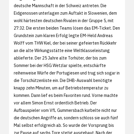
deutsche Mannschaft in der Schweiz antreten. Die
Eidgenossen unterlagen zum Auftakt in Slowenien, dem
wohl härtesten deutschen Rivalen in der Gruppe 5, mit
27:32. Die ersten beiden Teams lösen das EM-Ticket. Den
Grundstein zum klaren Erfolg legte EM-Held Andreas
Wolff vom THW Kiel, der bei seiner gefeierten Rückkehr
an die alte Wirkungsstätte eine Weltklasseleistung
ablieferte. Der 25 Jahre alte Torhüter, der bis zum
Sommer bei der HSG Wetzlar spielte, entschärfte
reihenweise Würfe der Portugiesen und trug sich sogar in
die Torschützenliste ein. Die DHB-Auswahl benötigte
knapp zehn Minuten, um auf Betriebstemperatur zu
kommen. Dann lief es beim Favoriten rund. Vorne machte
vor allem Simon Ernst ordentlich Betrieb. Der
Aufbauspieler vom VfL Gummersbach kurbelte nicht nur
die deutschen Angriffe an, sondern schloss sie auch fünf
Mal selbst erfolgreich ab. So wurde der Vorsprung bis
zur Pause auf sechs Tore stetig ausgebaut. Nach der