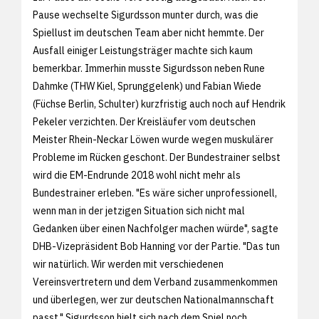
Pause wechselte Sigurdsson munter durch, was die
Spiellust im deutschen Team aber nicht hemmte. Der
Ausfall einiger Leistungsträger machte sich kaum
bemerkbar. Immerhin musste Sigurdsson neben Rune
Dahmke (THW Kiel, Sprunggelenk) und Fabian Wiede
(Füchse Berlin, Schulter) kurzfristig auch noch auf Hendrik
Pekeler verzichten. Der Kreisläufer vom deutschen
Meister Rhein-Neckar Löwen wurde wegen muskulärer
Probleme im Rücken geschont. Der Bundestrainer selbst
wird die EM-Endrunde 2018 wohl nicht mehr als
Bundestrainer erleben. "Es wäre sicher unprofessionell,
wenn man in der jetzigen Situation sich nicht mal
Gedanken über einen Nachfolger machen würde", sagte
DHB-Vizepräsident Bob Hanning vor der Partie. "Das tun
wir natürlich. Wir werden mit verschiedenen
Vereinsvertretern und dem Verband zusammenkommen
und überlegen, wer zur deutschen Nationalmannschaft
passt." Sigurdsson hielt sich nach dem Spiel noch