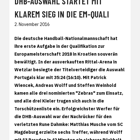
DHB-AUSWAHL STARTET MIT
KLAREM SIEG IN DIE EM-QUALI
2. November 2016
Die deutsche Handball-Nationalmannschaft hat
ihre erste Aufgabe in der Qualifikation zur
Europameisterschaft 2018 in Kroatien souverän
bewältigt. In der ausverkauften Rittal-Arena in
Wetzlar besiegte der Titelverteidiger die Auswahl
Portugals klar mit 35:24 (16:10). Mit Patrick
Wiencek, Andreas Wolff und Steffen Weinhold
kamen alle drei nominierten "Zebras" zum Einsatz,
und alle drei Kieler trugen sich auch in die
Torschützenliste ein. Erfolgreichster Werfer für
die DHB-Auswahl war der Nachrücker für den
verletzten Rune Dahmke: Matthias Musche vom SC
Magdeburg erzielte sechs Treffer, während Wolff
mit 13 Paraden in 42 Minuten ein sicherer Rückhalt