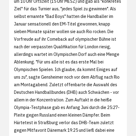
um 10 Uhr Ortszeit (15 Uhr MESZ) und gab als "konkretes
Ziel" für das Turnier aus, "jedes Spiel zu gewinnen". Als
selbst ernannte "Bad Boys" hatten die Handballer im
Januar sensationell den EM-Titel gewonnen, knapp
sieben Monate später wollen sie auch Rio rocken. Die
Vorfreude auf ihr Comeback auf olympischer Bühne ist
nach der verpassten Qualifikation für London riesig,
allerdings wartet im Olympischen Dorf auch eine Menge
Ablenkung. "Für uns alle ist es das erste Mal bei
Olympischen Spielen. Ich glaube, da kommt Einiges auf
uns zu", sagte Gensheimer noch vor dem Abflug nach Rio
am Montagabend. Zuletzt offenbarte die Auswahl des
Deutschen Handballbundes (DHB) auch Schwächen - vor
allem in der Konzentration. Zum Auftakt in die heiße
Olympia-Testphase gab es Anfang Juni durch die 25:27-
Pleite gegen Russland einen kleinen Dämpfer. Beim
Härtetest in Straßburg verlor das DHB-Team zuletzt
gegen Mitfavorit Dänemark 19:25 und ließ dabei eine