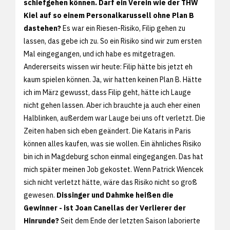
schiefgehen können. Darf ein Verein wie der THW
Kiel auf so einem Personalkarussell ohne Plan B
dastehen?
Es war ein Riesen-Risiko, Filip gehen zu
lassen, das gebe ich zu. So ein Risiko sind wir zum ersten
Mal eingegangen, und ich habe es mitgetragen.
Andererseits wissen wir heute: Filip hätte bis jetzt eh
kaum spielen können. Ja, wir hatten keinen Plan B. Hätte
ich im März gewusst, dass Filip geht, hätte ich Lauge
nicht gehen lassen. Aber ich brauchte ja auch eher einen
Halblinken, außerdem war Lauge bei uns oft verletzt. Die
Zeiten haben sich eben geändert. Die Kataris in Paris
können alles kaufen, was sie wollen. Ein ähnliches Risiko
bin ich in Magdeburg schon einmal eingegangen. Das hat
mich später meinen Job gekostet. Wenn Patrick Wiencek
sich nicht verletzt hätte, wäre das Risiko nicht so groß
gewesen.
Dissinger und Dahmke heißen die
Gewinner - ist Joan Canellas der Verlierer der
Hinrunde?
Seit dem Ende der letzten Saison laborierte