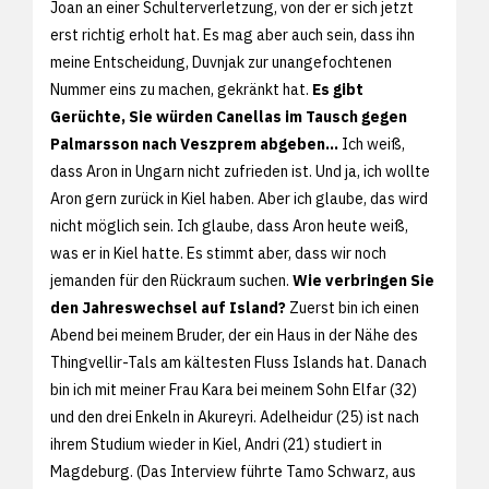
Joan an einer Schulterverletzung, von der er sich jetzt
erst richtig erholt hat. Es mag aber auch sein, dass ihn
meine Entscheidung, Duvnjak zur unangefochtenen
Nummer eins zu machen, gekränkt hat.
Es gibt
Gerüchte, Sie würden Canellas im Tausch gegen
Palmarsson nach Veszprem abgeben...
Ich weiß,
dass Aron in Ungarn nicht zufrieden ist. Und ja, ich wollte
Aron gern zurück in Kiel haben. Aber ich glaube, das wird
nicht möglich sein. Ich glaube, dass Aron heute weiß,
was er in Kiel hatte. Es stimmt aber, dass wir noch
jemanden für den Rückraum suchen.
Wie verbringen Sie
den Jahreswechsel auf Island?
Zuerst bin ich einen
Abend bei meinem Bruder, der ein Haus in der Nähe des
Thingvellir-Tals am kältesten Fluss Islands hat. Danach
bin ich mit meiner Frau Kara bei meinem Sohn Elfar (32)
und den drei Enkeln in Akureyri. Adelheidur (25) ist nach
ihrem Studium wieder in Kiel, Andri (21) studiert in
Magdeburg. (Das Interview führte Tamo Schwarz, aus