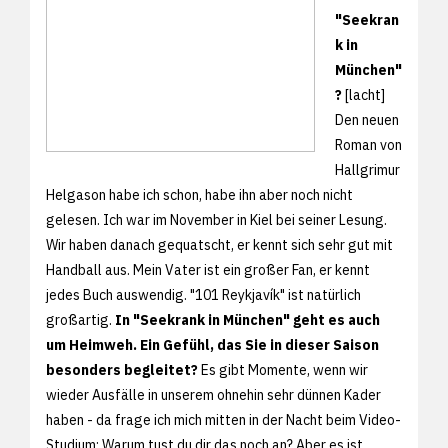
"Seekran
k in
München"
?
[lacht]
Den neuen
Roman von
Hallgrimur
Helgason habe ich schon, habe ihn aber noch nicht
gelesen. Ich war im November in Kiel bei seiner Lesung.
Wir haben danach gequatscht, er kennt sich sehr gut mit
Handball aus. Mein Vater ist ein großer Fan, er kennt
jedes Buch auswendig. "101 Reykjavík" ist natürlich
großartig.
In "Seekrank in München" geht es auch
um Heimweh. Ein Gefühl, das Sie in dieser Saison
besonders begleitet?
Es gibt Momente, wenn wir
wieder Ausfälle in unserem ohnehin sehr dünnen Kader
haben - da frage ich mich mitten in der Nacht beim Video-
Studium: Warum tust du dir das noch an? Aber es ist