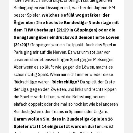
holen wir auch Nikola Bilyk. Er bringt fast die gleichen
Bedingungen wie Dissinger mit, war bei der Jugend-EM
bester Spieler.
Welches Gefühl wog stärker: der
Ärger über Ihre höchste Bundesliga-Niederlage mit
dem THW überhaupt (21:29 in Göppingen) oder die
Genugtuung über eindrucksvoll demontierte Löwen
(31:20)?
Göppingen war ein Tiefpunkt. Auch das Spiel in
Paris ging mir auf die Nerven. Es war unmittelbar vor
unserem überlebenswichtigen Spiel gegen Melsungen.
Aber wenn es so läuft wie gegen die Löwen, macht es
schon richtig Spaß. Wenn nur nicht immer wieder diese
Rückschläge wären.
Rückschläge?
Da spielt der Erste
der Liga gegen den Zweiten, und links und rechts kippen
die Spieler verletzt um, weil die Belastung bei uns
einfach doppelt oder dreimal so hoch ist wie bei anderen
Bundesligisten oder Teams in Spanien oder Ungarn.
Darum wollen Sie, dass in Bundesliga-Spielen 16
Spieler statt 14 eingesetzt werden dürfen.
Es ist