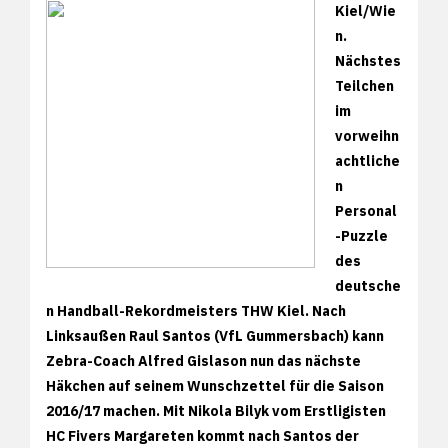
Kiel/Wie
n.
Nächstes
Teilchen
im
vorweihn
achtliche
n
Personal
-Puzzle
des
deutsche
n Handball-Rekordmeisters THW Kiel. Nach
Linksaußen Raul Santos (VfL Gummersbach) kann
Zebra-Coach Alfred Gislason nun das nächste
Häkchen auf seinem Wunschzettel für die Saison
2016/17 machen. Mit Nikola Bilyk vom Erstligisten
HC Fivers Margareten kommt nach Santos der