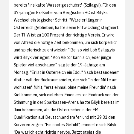
bereits "ins kalte Wasser geschubst" (Szilagyi). Für den
37-jährigen Ex-Kieler vom Bergischen HC ist Bilyks
Wechsel ein logischer Schritt: "Wäre er länger in
Österreich geblieben, hätte seine Entwicklung stagniert.
Der THW ist zu 100 Prozent der richtige Verein. Er wird
von Alfred die nötige Zeit bekommen, um sich körperlich
und spielerisch zu entwickeln." Bei so viel Lob Szilagyis
wird Bilyk verlegen: "Von Viktor kann sich jeder junge
Spieler viel abschauen", sagte der 19-Jährige am
Montag. "Er ist in Österreich ein Idol." Nach bestandenem
Abitur will der Rückraumspieler, der sich "in der Mitte am
wohlsten" fühlt, "erst einmal ohne meine Freundin" nach
Kiel kommen, sich einleben. Einen ersten Eindruck von der
Stimmung in der Sparkassen-Arena hatte Bilyk bereits im
Juni bekommen, als die Österreicher in der EM-
Qualifikation auf Deutschland trafen und mit 29:31 den
Kürzeren zogen. "Ein cooles Gefühl", erinnerte sich Bilyk.
"Da war ich echt richtig nervös. Jetzt steigt die