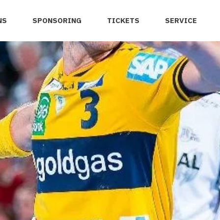
NS
SPONSORING
TICKETS
SERVICE