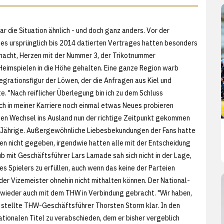
r die Situation ähnlich - und doch ganz anders. Vor der
es ursprünglich bis 2014 datierten Vertrages hatten besonders
macht, Herzen mit der Nummer 3, der Trikotnummer
Heimspielen in die Höhe gehalten. Eine ganze Region warb
egrationsfigur der Löwen, der die Anfragen aus Kiel und
. "Nach reiflicher Überlegung bin ich zu dem Schluss
h in meiner Karriere noch einmal etwas Neues probieren
nen Wechsel ins Ausland nun der richtige Zeitpunkt gekommen
8-Jährige. Außergewöhnliche Liebesbekundungen der Fans hatte
en nicht gegeben, irgendwie hatten alle mit der Entscheidung
ub mit Geschäftsführer Lars Lamade sah sich nicht in der Lage,
s Spielers zu erfüllen, auch wenn das keine der Parteien
der Vizemeister ohnehin nicht mithalten können. Der National-
 wieder auch mit dem THW in Verbindung gebracht. "Wir haben,
, stellte THW-Geschäftsführer Thorsten Storm klar. In den
ionalen Titel zu verabschieden, dem er bisher vergeblich