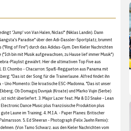
dingt 'Jump' von Van Halen, Niclas!" (Niklas Landin). Dann
Gangsta's Paradise" über den Adi-Dassler-Sportplatz, brummt
 ("Ring of Fire") durch das Adidas-Gym. Den Kieler Nachrichten
 ("Ich bin mit Musik aufgewachsen, zu Hause lief immer Musik")
 Zebra-Playlist gewährt. Hier die ultimativen Top Five aus
1. El Chombo - Chacarron: Spaß-Reggaeton aus Panama mit
berg: "Das ist der Song für die Trainerlaune. Alfred findet ihn
ina - Uno Momento: Die kroatische ESC-Madonna. "Das ist unser
Ekberg. Ob Domagoj Duvnjak (Kroate) und Marko Vujin (Serbe)
 ist nicht überliefert. 3. Major Lazer feat. Mø & DJ Snake - Lean
 Electronic Dance Music plus französische Produktion plus
gute Laune im Training. 4. M.I.A. - Paper Planes: Britischer
almarsson. 5. Ed Sheeran - Photograph (Felix Jaehn Remix):
dehnen. (Von Tamo Schwarz. aus den
Kieler Nachrichten vom