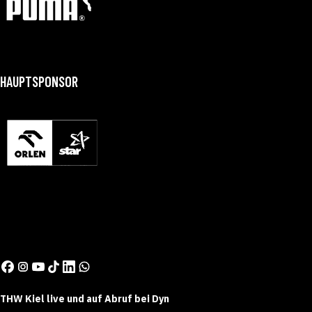
HAUPTSPONSOR
GONZALO PÉREZ DE VARGAS
ANDREAS W
THW Kiel live und auf Abruf bei Dyn