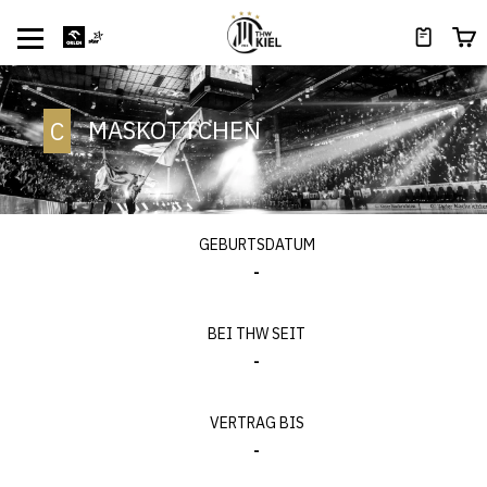
MASKOTTCHEN
C
GEBURTSDATUM
-
BEI THW SEIT
-
VERTRAG BIS
-