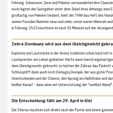
Führung. Johansson, Imre und Pekeler verwandelten ihre Chancen
noch legten die Gastgeber unter dem Jubel ihres Anhangs eine E
großartig von Pekeler bedient, hielt der THW das Heft des Hande
seinen Paraden Nummer neun und zehn, vorne waren Wiencek und 
in Führung: 25:23 leuchtete es nach 51 Minuten auf der Anzeigent
Zebra-Dominanz wird aus dem Gleichgewicht gebra
Euphorie und Lautstärke in der Arena trudelten schon bald tief in
Lautsprecher am Leben gehalten. Hätte dann manch eigenartiger S
dem Gleichgewicht gebracht, so hätten die Zebras das Parkett w
Schlusspfiff dann auch noch Domagoj Duvnjak, der aus guter Posi
Unentschieden und der Chance, den Sprung ins Halbfinale und dam
heißer Kampf - dann aber mit Unterstützung der "weißen Wand".
Die Entscheidung fällt am 29. April in Kiel
Die Zebras machten sich direkt nach der Partie und einem geme