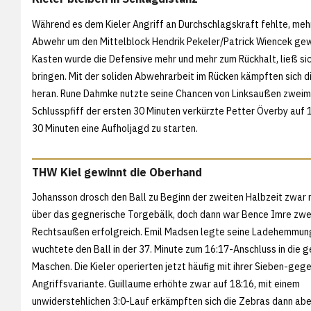
Während es dem Kieler Angriff an Durchschlagskraft fehlte, me
Abwehr um den Mittelblock Hendrik Pekeler/Patrick Wiencek gew
Kasten wurde die Defensive mehr und mehr zum Rückhalt, ließ si
bringen. Mit der soliden Abwehrarbeit im Rücken kämpften sich d
heran. Rune Dahmke nutzte seine Chancen von Linksaußen zweimal 
Schlusspfiff der ersten 30 Minuten verkürzte Petter Överby auf 
30 Minuten eine Aufholjagd zu starten.
THW Kiel gewinnt die Oberhand
Johansson drosch den Ball zu Beginn der zweiten Halbzeit zwar 
über das gegnerische Torgebälk, doch dann war Bence Imre zwe
Rechtsaußen erfolgreich. Emil Madsen legte seine Ladehemmung
wuchtete den Ball in der 37. Minute zum 16:17-Anschluss in die 
Maschen. Die Kieler operierten jetzt häufig mit ihrer Sieben-ge
Angriffsvariante. Guillaume erhöhte zwar auf 18:16, mit einem
unwiderstehlichen 3:0-Lauf erkämpften sich die Zebras dann abe