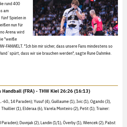
ie rund 400
ss am
fünf Spielen in
eißen nun für
ino Arena wird
die "weiße
HW-FANWELT. "Ich bin mir sicher, dass unsere Fans mindestens so
 Wand`spürt, dass wir sie brauchen werden", sagte Rune Dahmke.
s Handball (FRA) - THW Kiel 26:26 (16:13)
-60., 14 Paraden); Yusuf (4), Guillaume (1), Ivic (1), Ogando (3),
Thuillier (1), Elderaa (6), Varela Monteiro (2), Petit (1); Trainer:
 Paraden); Duvnjak (2), Landin (1/1), Överby (1), Wiencek (2), Pabst