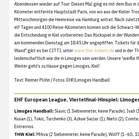
Abendessen wieder auf Tour: Dieses Mal ging es mit dem Bus in d
Kilometer entfernte Hauptstadt Paris, von wo aus der Kieler Tro
Mittwochmorgen die Heimreise via Hamburg antrat. Nach zuletzt 
elf Tagen und 4100 Reise-Kilometern können sich die Schwarz-W
die Entscheidung in Kiel vorbereiten: Das Rückspiel in der Wunder
am kommenden Dienstag um 18:45 Uhr angepfiffen. Tickets für 
Wand" gibt es bei CITTI, unter
www.thw-tickets.de
und in der T
leidenschaftlich wie die in Limoges sein werden. Unsere 'weiße
Weiter geht’s zu Hause gegen Limoges, Kiel!
Text: Reimer Plöhn / Fotos: EHF/Limoges Handball
EHF European League, Viertelfinal-Hinspiel: Limoge
Limoges Handball:
Slavic (1 Siebenmeter, keine Parade), Ivah (1.
Kusan (1), Tokic, Turchenko (3), Azkue Saizar (1), Nieto (2), Comte, 
Entrerrios
THW Kiel:
Mrkva (2 Siebenmeter, keine Parade), Wolff (1.-60., 10