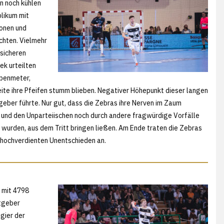
en noch kühlen
likum mit
honen und
chten. Vielmehr
nsicheren
ek urteilten
ebenmeter,
eite ihre Pfeifen stumm blieben. Negativer Höhepunkt dieser langen
geber führte. Nur gut, dass die Zebras ihre Nerven im Zaum
 und den Unparteiischen noch durch andere fragwürdige Vorfälle
t wurden, aus dem Tritt bringen ließen. Am Ende traten die Zebras
m hochverdienten Unentschieden an.
r mit 4798
tgeber
gier der