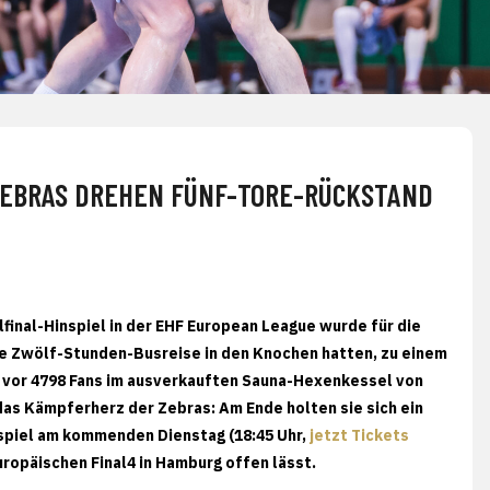
ZEBRAS DREHEN FÜNF-TORE-RÜCKSTAND
lfinal-Hinspiel in der EHF European League wurde für die
 eine Zwölf-Stunden-Busreise in den Knochen hatten, zu einem
 vor 4798 Fans im ausverkauften Sauna-Hexenkessel von
as Kämpferherz der Zebras: Am Ende holten sie sich ein
kspiel am kommenden Dienstag (18:45 Uhr,
jetzt Tickets
europäischen Final4 in Hamburg offen lässt.