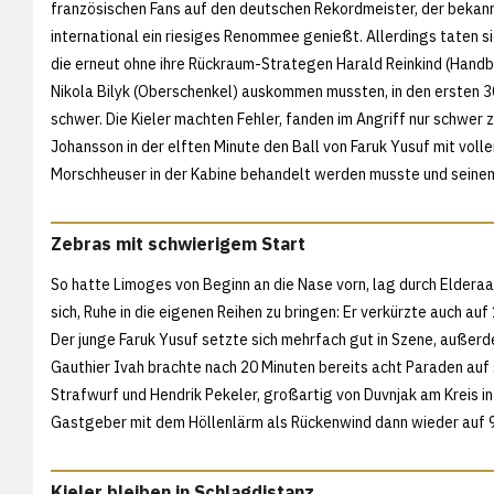
französischen Fans auf den deutschen Rekordmeister, der bekann
international ein riesiges Renommee genießt. Allerdings taten si
die erneut ohne ihre Rückraum-Strategen Harald Reinkind (Handb
Nikola Bilyk (Oberschenkel) auskommen mussten, in den ersten 3
schwer. Die Kieler machten Fehler, fanden im Angriff nur schwer
Johansson in der elften Minute den Ball von Faruk Yusuf mit vol
Morschheuser in der Kabine behandelt werden musste und seinem
Zebras mit schwierigem Start
So hatte Limoges von Beginn an die Nase vorn, lag durch Elderaa
sich, Ruhe in die eigenen Reihen zu bringen: Er verkürzte auch au
Der junge Faruk Yusuf setzte sich mehrfach gut in Szene, auße
Gauthier Ivah brachte nach 20 Minuten bereits acht Paraden auf
Strafwurf und Hendrik Pekeler, großartig von Duvnjak am Kreis in
Gastgeber mit dem Höllenlärm als Rückenwind dann wieder auf 9:
Kieler bleiben in Schlagdistanz