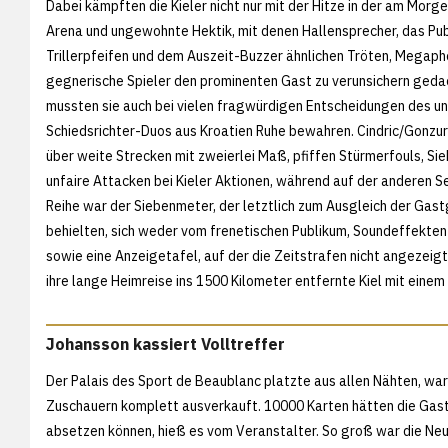
Dabei kämpften die Kieler nicht nur mit der Hitze in der am Morg
Arena und ungewohnte Hektik, mit denen Hallensprecher, das Pub
Trillerpfeifen und dem Auszeit-Buzzer ähnlichen Tröten, Megap
gegnerische Spieler den prominenten Gast zu verunsichern geda
mussten sie auch bei vielen fragwürdigen Entscheidungen des u
Schiedsrichter-Duos aus Kroatien Ruhe bewahren. Cindric/Gonzur
über weite Strecken mit zweierlei Maß, pfiffen Stürmerfouls, Si
unfaire Attacken bei Kieler Aktionen, während auf der anderen S
Reihe war der Siebenmeter, der letztlich zum Ausgleich der Gast
behielten, sich weder vom frenetischen Publikum, Soundeffekten
sowie eine Anzeigetafel, auf der die Zeitstrafen nicht angezeig
ihre lange Heimreise ins 1500 Kilometer entfernte Kiel mit eine
Johansson kassiert Volltreffer
Der Palais des Sport de Beaublanc platzte aus allen Nähten, wa
Zuschauern komplett ausverkauft. 10000 Karten hätten die Gas
absetzen können, hieß es vom Veranstalter. So groß war die Neu