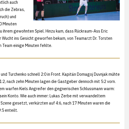
tlich auch
ch die Zebras,
ruch) und
0 Minuten
 zu ihrem gewohnten Spiel. Hinzu kam, dass Rückraum-Ass Eric
ler Wucht ins Gesicht geworfen bekam, von Teamarzt Dr. Torsten
 Team einige Minuten fehlte.
 und Turchenko schnell 2:0 in Front. Kapitän Domagoj Duvnjak mühte
f 1:2, nach zehn Minuten lagen die Gastgeber dennoch mit 5:2 vorn.
rdem warfen Kiels Angreifer den gegnerischen Schlussmann warm:
 sein Konto. Wie auch immer: Lukas Zerbe mit verwandeltem
 Szene gesetzt, verkürzten auf 4:6, nach 17 Minuten waren die
5 enteilt.