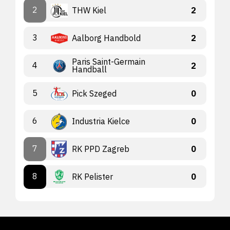
2
THW Kiel
2
3
Aalborg Handbold
2
Paris Saint-Germain
4
2
Handball
5
Pick Szeged
0
6
Industria Kielce
0
7
RK PPD Zagreb
0
8
RK Pelister
0