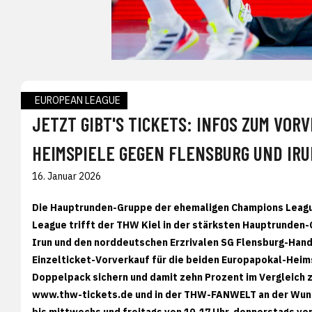
EUROPEAN LEAGUE
JETZT GIBT'S TICKETS: INFOS ZUM VOR
HEIMSPIELE GEGEN FLENSBURG UND IR
16. Januar 2026
Die Hauptrunden-Gruppe der ehemaligen Champions League
League trifft der THW Kiel in der stärksten Hauptrunden-
Irun und den norddeutschen Erzrivalen SG Flensburg-Hande
Einzelticket-Vorverkauf für die beiden Europapokal-Heims
Doppelpack sichern und damit zehn Prozent im Vergleich z
www.thw-tickets.de und in der THW-FANWELT an der Wund
bis mittwochs und freitags von 10-17 Uhr, donnerstags von