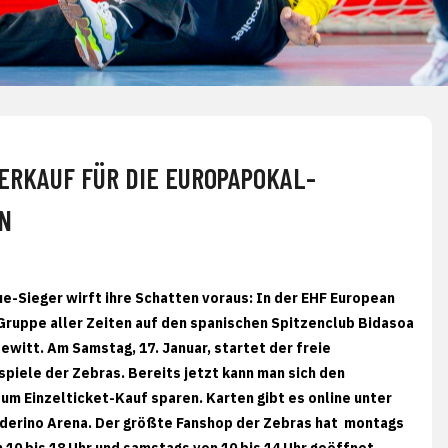
VERKAUF FÜR DIE EUROPAPOKAL-
UN
-Sieger wirft ihre Schatten voraus: In der EHF European
Gruppe aller Zeiten auf den spanischen Spitzenclub Bidasoa
witt. Am Samstag, 17. Januar, startet der freie
piele der Zebras. Bereits jetzt kann man sich den
um Einzelticket-Kauf sparen. Karten gibt es online unter
erino Arena. Der größte Fanshop der Zebras hat montags
 10 bis 18 Uhr und samstags von 10 bis 14 Uhr geöffnet.