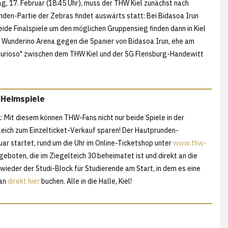
g, 17. Februar (18:45 Uhr), muss der THW Kiel zunächst nach
nden-Partie der Zebras findet auswärts statt: Bei Bidasoa Irun
Beide Finalspiele um den möglichen Gruppensieg finden dann in Kiel
er Wunderino Arena gegen die Spanier von Bidasoa Irun, ehe am
e furioso" zwischen dem THW Kiel und der SG Flensburg-Handewitt
-Heimspiele
 Mit diesem können THW-Fans nicht nur beide Spiele in der
leich zum Einzelticket-Verkauf sparen! Der Hautprunden-
uar startet, rund um die Uhr im Online-Ticketshop unter
www.thw-
oten, die im Ziegelteich 30 beheimatet ist und direkt an die
wieder der Studi-Block für Studierende am Start, in dem es eine
man
direkt hier
buchen. Alle in die Halle, Kiel!