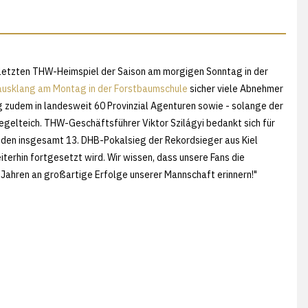
 letzten THW-Heimspiel der Saison am morgigen Sonntag in der
nausklang am Montag in der Forstbaumschule
sicher viele Abnehmer
g zudem in landesweit 60 Provinzial Agenturen sowie - solange der
egelteich. THW-Geschäftsführer Viktor Szilágyi bedankt sich für
 den insgesamt 13. DHB-Pokalsieg der Rekordsieger aus Kiel
eiterhin fortgesetzt wird. Wir wissen, dass unsere Fans die
len Jahren an großartige Erfolge unserer Mannschaft erinnern!"