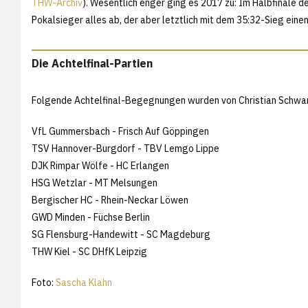
THW-Archiv
). Wesentlich enger ging es 2017 zu: Im Halbfinale d
Pokalsieger alles ab, der aber letztlich mit dem 35:32-Sieg ein
Die Achtelfinal-Partien
Folgende Achtelfinal-Begegnungen wurden von Christian Schwar
VfL Gummersbach - Frisch Auf Göppingen
TSV Hannover-Burgdorf - TBV Lemgo Lippe
DJK Rimpar Wölfe - HC Erlangen
HSG Wetzlar - MT Melsungen
Bergischer HC - Rhein-Neckar Löwen
GWD Minden - Füchse Berlin
SG Flensburg-Handewitt - SC Magdeburg
THW Kiel - SC DHfK Leipzig
Foto:
Sascha Klahn