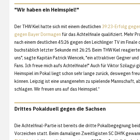
"Wir haben ein Heimspiel!"
Der THW Kiel hatte sich mit einem deutlichen
39:23-Erfolg gege
gegen Bayer Dormagen
für das Achtelfinale qualifiziert. Mehr
nach einem deutlichen 45:26 gegen den Leichlinger TV im Finale
buchstäblich letzter Sekunde mit 26:25. Beim THW Kiel reagierte 
uns", sagte Kapitän Patrick Wiencek, "ein attraktiver Gegner und
Fans. Ich freue mich aufs Achtelfinale!" Auch für Viktor Szilagyi 
Heimspiel im Pokal liegt schon sehr lange zurück, deswegen freut
können. Leipzig ist eine unangenehm zu spielende Mannschaft, ab
schlagen. Wir freuen uns auf das Heimspiel.“
Drittes Pokalduell gegen die Sachsen
Die Achtelfinal-Partie ist bereits die dritte Pokalbegegnung be
Vorzeichen statt. Beim damaligen Zweitligisten SC DHfK gewanne