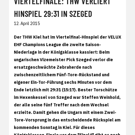
VIERTELFINALE: THW VERLIERT
HINSPIEL 29:31 IN SZEGED
12. April 2015
Der THW Kiel hat im Viertelfinal-Hinspiel der VELUX
EHF Champions League die zweite Saison-
Niederlage in der Königsklasse kassiert: Beim
ungarischen Vizemeister Pick Szeged verlor die
ersatzgeschwächte Zebraherde nach
zwischenzeitlichem Fünf-Tore-Rückstand und
eigener Ein-Tor-Führung sechs Minuten vor dem
Ende letzlich mit 29:31 (15:17). Bester Torschütze
im Hexenkessel von Szeged war Steffen Weinhold,
der alle seine fünf Treffer nach dem Wechsel
erzielte. Damit gehen die Ungarn mit einem Zwei-
Tore-Vorsprung in das entscheidende Rückspiel am
kommenden Sonntag in Kiel. Für dieses
Königsklassen-Finale vor dem "Final4" gibt es noch