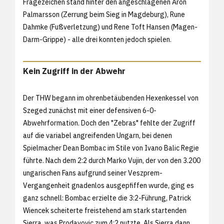
Fragezeichen stand hinter den angeschlagenen Aron
Palmarsson (Zerrung beim Sieg in Magdeburg), Rune
Dahmke (Fußverletzung) und Rene Toft Hansen (Magen-
Darm-Grippe) - alle drei konnten jedoch spielen.
Kein Zugriff in der Abwehr
Der THW begann im ohrenbetäubenden Hexenkessel von
Szeged zunächst mit einer defensiven 6-0-
Abwehrformation. Doch den "Zebras" fehlte der Zugriff
auf die variabel angreifenden Ungarn, bei denen
Spielmacher Dean Bombac im Stile von Ivano Balic Regie
führte. Nach dem 2:2 durch Marko Vujin, der von den 3.200
ungarischen Fans aufgrund seiner Veszprem-
Vergangenheit gnadenlos ausgepfiffen wurde, ging es
ganz schnell: Bombac erzielte die 3:2-Führung, Patrick
Wiencek scheiterte freistehend am stark startenden
Sierra, was Prodavovic zum 4:2 nutzte. Als Sierra dann