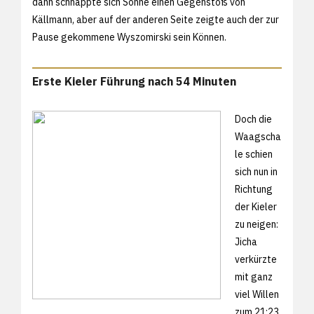
dann schnappte sich Sonne einen Gegenstoß von
Källmann, aber auf der anderen Seite zeigte auch der zur
Pause gekommene Wyszomirski sein Können.
Erste Kieler Führung nach 54 Minuten
Doch die
Waagscha
le schien
sich nun in
Richtung
der Kieler
zu neigen:
Jicha
verkürzte
mit ganz
viel Willen
zum 21:23,