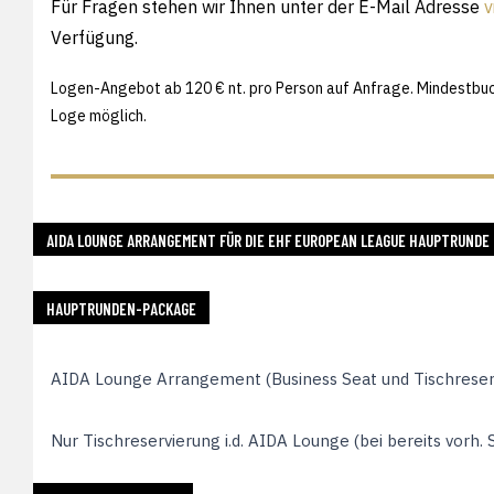
Für Fragen stehen wir Ihnen unter der E-Mail Adresse
v
Verfügung.
Logen-Angebot ab 120 € nt. pro Person auf Anfrage. Mindestbuchu
Loge möglich.
25/26
AIDA LOUNGE ARRANGEMENT FÜR DIE EHF EUROPEAN LEAGUE HAUPTRUNDE
Lounge
Arrangement
HAUPTRUNDEN-PACKAGE
Hauptrunde-
EL
AIDA Lounge Arrangement (Business Seat und Tischreservi
Nur Tischreservierung i.d. AIDA Lounge (bei bereits vorh. 