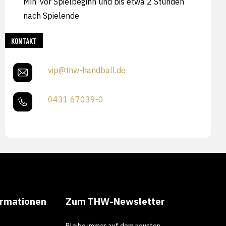
Min. vor Spielbeginn und bis etwa 2 Stunden
nach Spielende
KONTAKT
vip@thw-handball.de
0431 67039-0
ormationen
Zum THW-Newsletter
Bleibe immer auf dem neusten