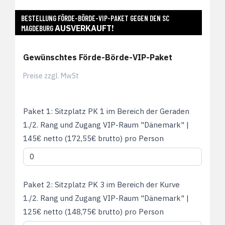
25/26
BESTELLUNG FÖRDE-BÖRDE-VIP-PAKET GEGEN DEN SC
AUSVERKAUFT!
MAGDEBURG
Förde-
Börde-
VIP-
Gewünschtes Förde-Börde-VIP-Paket
Paket
Preise zzgl. MwSt
Paket 1: Sitzplatz PK 1 im Bereich der Geraden
1./2. Rang und Zugang VIP-Raum "Dänemark" |
145€ netto (172,55€ brutto) pro Person
Paket 2: Sitzplatz PK 3 im Bereich der Kurve
1./2. Rang und Zugang VIP-Raum "Dänemark" |
125€ netto (148,75€ brutto) pro Person