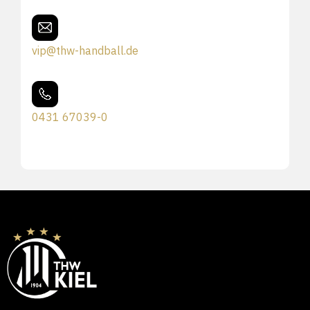
vip@thw-handball.de
0431 67039-0