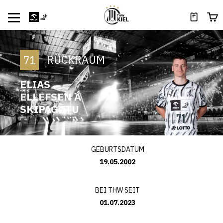
RÜCKRAUM
71
ELIAS
ELLEFSEN Á
SKIPAGØTU
GEBURTSDATUM
19.05.2002
BEI THW SEIT
01.07.2023