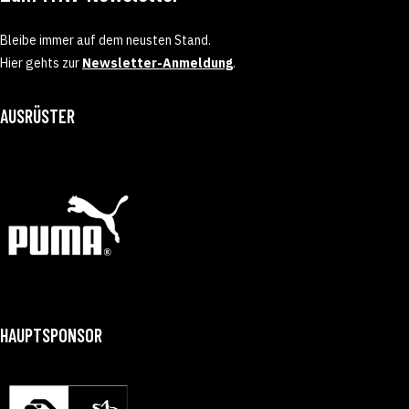
Bleibe immer auf dem neusten Stand.
Hier gehts zur
Newsletter-Anmeldung
.
AUSRÜSTER
HAUPTSPONSOR
GONZALO PÉREZ DE VARGAS
ANDREAS W