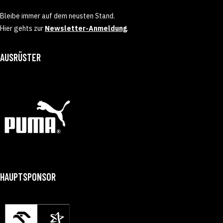
Bleibe immer auf dem neusten Stand.
Hier gehts zur
Newsletter-Anmeldung
.
AUSRÜSTER
HAUPTSPONSOR
GONZALO PÉREZ DE VARGAS
ANDREAS W