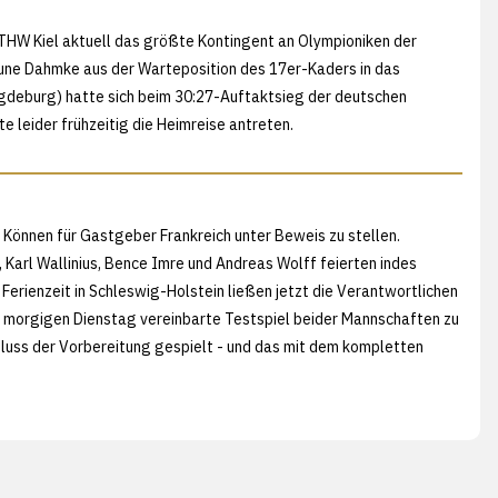
r THW Kiel aktuell das größte Kontingent an Olympioniken der
ne Dahmke aus der Warteposition des 17er-Kaders in das
gdeburg) hatte sich beim 30:27-Auftaktsieg der deutschen
leider frühzeitig die Heimreise antreten.
n Können für Gastgeber Frankreich unter Beweis zu stellen.
 Karl Wallinius, Bence Imre und Andreas Wolff feierten indes
e Ferienzeit in Schleswig-Holstein ließen jetzt die Verantwortlichen
 morgigen Dienstag vereinbarte Testspiel beider Mannschaften zu
hluss der Vorbereitung gespielt - und das mit dem kompletten