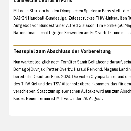
Zahlreiche Zebras in Paris
Mit neun Startern bei den Olympischen Spielen in Paris stellt de
DAIKIN Handball-Bundesliga. Zuletzt rückte THW-Linksaußen Ru
Aufgebot von Bundestrainer Alfred Gislason. Tim Hornke (SC Ma
Nationalmannschaft gegen Schweden am Fuß verletzt und musste 
Testspiel zum Abschluss der Vorbereitung
Nun wartet lediglich noch Torhüter Samir Bellahcene darauf, sei
Domagoj Duvnjak, Petter Överby, Harald Reinkind, Magnus Landin,
bereits ihr Debüt bei Paris 2024. Die vielen Olympiafahrer und di
des THW Kiel und des TSV Altenholz übereinkommen, das für den
verschieben. Statt zum spielerischen Auftakt wird nun zum Absc
Kader: Neuer Termin ist Mittwoch, der 28. August.