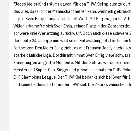
"Jedes Kieler Kind träumt davon, für den THW Kiel spielen zu dürf
das Ziel, dass ich der Mannschaft helfen kann, wenn ich gebrauc
sagte Sven Ehrig damals - und hielt Wort. Mit Ehrgeiz, harter Ar
Willen erkämpfte sich Sven Ehrig seinen Platz in der Zebraherde, b
schwere Knie-Verletzung zurückwarf. Doch auch diese schwere 
der heute 24-Jährige und wird seine Entwicklung jetzt im hohen 
fortsetzen: Den Kieler Jung zieht es mit Freundin Jenny nach Hols
starke dänische Liga. Dorthin mit nimmt Sven Ehrig viele schwar
Erinnerungen an große Momente: Mit den Zebras wurde er dreim
Meister und Super-Cup-Sieger und gewann einmal den DHB-Pokal.
EHF Champions League. Der THW Kiel bedankt sich bei Sven für 14
und seine Leidenschaft für den THW Kiel. Die Zebras wünschen Dir