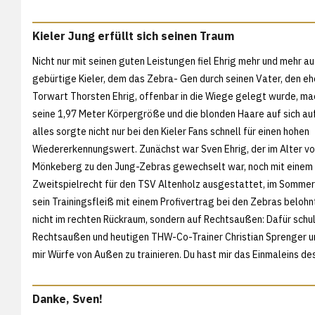
Kieler Jung erfüllt sich seinen Traum
Nicht nur mit seinen guten Leistungen fiel Ehrig mehr und mehr au
gebürtige Kieler, dem das Zebra- Gen durch seinen Vater, den 
Torwart Thorsten Ehrig, offenbar in die Wiege gelegt wurde, ma
seine 1,97 Meter Körpergröße und die blonden Haare auf sich a
alles sorgte nicht nur bei den Kieler Fans schnell für einen hohen
Wiedererkennungswert. Zunächst war Sven Ehrig, der im Alter vo
Mönkeberg zu den Jung-Zebras gewechselt war, noch mit einem
Zweitspielrecht für den TSV Altenholz ausgestattet, im Somme
sein Trainingsfleiß mit einem Profivertrag bei den Zebras belohnt
nicht im rechten Rückraum, sondern auf Rechtsaußen: Dafür schu
Rechtsaußen und heutigen THW-Co-Trainer Christian Sprenger um.
mir Würfe von Außen zu trainieren. Du hast mir das Einmaleins d
Danke, Sven!