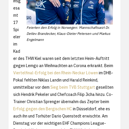
insg
esa
mt
17
Feierten den Erfolg in Norwegen: Mannschaftsarzt Dr.
Spi
Detlev Brandecker, Klaus-Dieter Petersen und Markus
eler
Engelmann
im
Kad
er des THW Kiel waren seit dem letzten Heim-Auftritt
gegen Lemgo an Weihnachten an Corona erkrankt. Beim
Viertelfinal-Erfolg bei den Rhein-Neckar Löwen
im DHB-
Pokal fehlten Niklas Landin und Harald Reinkind,
unmittelbar vor dem
Sieg beim TVB Stuttgart
gesellten
sich Hendrik Pekeler und Chefcoach Filip Jicha hinzu. Co-
Trainer Christian Sprenger übernahm das Zepter beim
Erfolg gegen den Bergischen HC
in Düsseldorf, ehe es
auch ihn und Torhüter Dario Quenstedt erwischte. Am
Dienstag vor der wichtigen EHF Champions League-