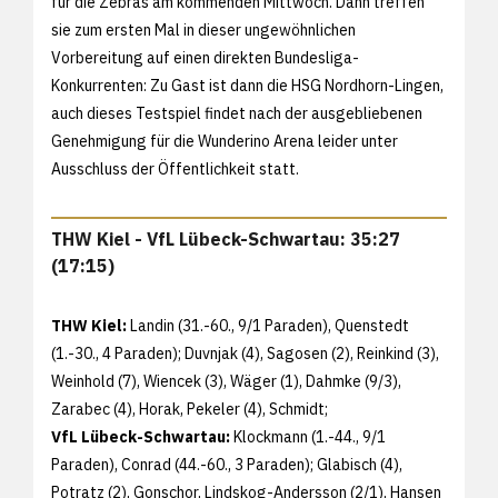
für die Zebras am kommenden Mittwoch. Dann treffen
sie zum ersten Mal in dieser ungewöhnlichen
Vorbereitung auf einen direkten Bundesliga-
Konkurrenten: Zu Gast ist dann die HSG Nordhorn-Lingen,
auch dieses Testspiel findet nach der ausgebliebenen
Genehmigung für die Wunderino Arena leider unter
Ausschluss der Öffentlichkeit statt.
THW Kiel - VfL Lübeck-Schwartau: 35:27
(17:15)
THW Kiel:
Landin (31.-60., 9/1 Paraden), Quenstedt
(1.-30., 4 Paraden); Duvnjak (4), Sagosen (2), Reinkind (3),
Weinhold (7), Wiencek (3), Wäger (1), Dahmke (9/3),
Zarabec (4), Horak, Pekeler (4), Schmidt;
VfL Lübeck-Schwartau:
Klockmann (1.-44., 9/1
Paraden), Conrad (44.-60., 3 Paraden); Glabisch (4),
Potratz (2), Gonschor, Lindskog-Andersson (2/1), Hansen