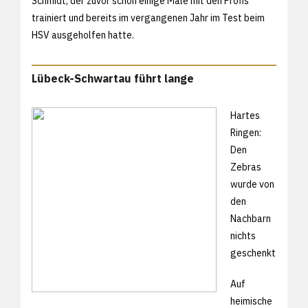
Schmidt, der zuvor schon einige Male mit den Profis
trainiert und bereits im vergangenen Jahr im Test beim
HSV ausgeholfen hatte.
Lübeck-Schwartau führt lange
Hartes
Ringen:
Den
Zebras
wurde von
den
Nachbarn
nichts
geschenkt
Auf
heimische