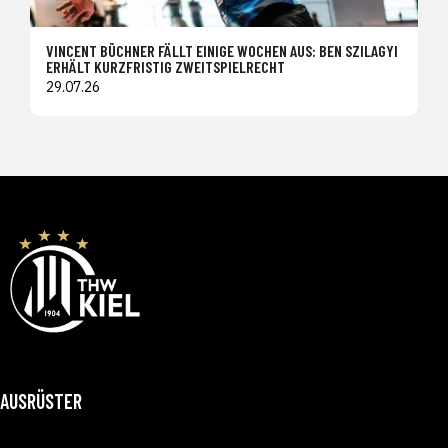
VINCENT BÜCHNER FÄLLT EINIGE WOCHEN AUS: BEN SZILAGYI
ERHÄLT KURZFRISTIG ZWEITSPIELRECHT
29.07.26
AUSRÜSTER