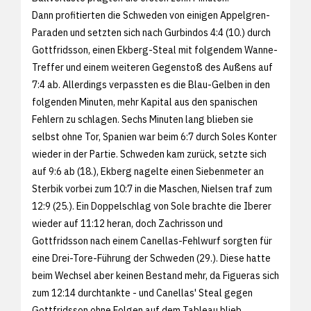
Dann profitierten die Schweden von einigen Appelgren-
Paraden und setzten sich nach Gurbindos 4:4 (10.) durch
Gottfridsson, einen Ekberg-Steal mit folgendem Wanne-
Treffer und einem weiteren Gegenstoß des Außens auf
7:4 ab. Allerdings verpassten es die Blau-Gelben in den
folgenden Minuten, mehr Kapital aus den spanischen
Fehlern zu schlagen. Sechs Minuten lang blieben sie
selbst ohne Tor, Spanien war beim 6:7 durch Soles Konter
wieder in der Partie. Schweden kam zurück, setzte sich
auf 9:6 ab (18.), Ekberg nagelte einen Siebenmeter an
Sterbik vorbei zum 10:7 in die Maschen, Nielsen traf zum
12:9 (25.). Ein Doppelschlag von Sole brachte die Iberer
wieder auf 11:12 heran, doch Zachrisson und
Gottfridsson nach einem Canellas-Fehlwurf sorgten für
eine Drei-Tore-Führung der Schweden (29.). Diese hatte
beim Wechsel aber keinen Bestand mehr, da Figueras sich
zum 12:14 durchtankte - und Canellas' Steal gegen
Gottfridsson ohne Folgen auf dem Tableau blieb.