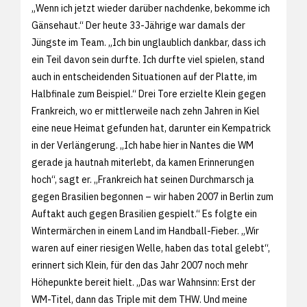
„Wenn ich jetzt wieder darüber nachdenke, bekomme ich
Gänsehaut.“ Der heute 33-Jährige war damals der
Jüngste im Team. „Ich bin unglaublich dankbar, dass ich
ein Teil davon sein durfte. Ich durfte viel spielen, stand
auch in entscheidenden Situationen auf der Platte, im
Halbfinale zum Beispiel.“ Drei Tore erzielte Klein gegen
Frankreich, wo er mittlerweile nach zehn Jahren in Kiel
eine neue Heimat gefunden hat, darunter ein Kempatrick
in der Verlängerung. „Ich habe hier in Nantes die WM
gerade ja hautnah miterlebt, da kamen Erinnerungen
hoch“, sagt er. „Frankreich hat seinen Durchmarsch ja
gegen Brasilien begonnen – wir haben 2007 in Berlin zum
Auftakt auch gegen Brasilien gespielt.“ Es folgte ein
Wintermärchen in einem Land im Handball-Fieber. „Wir
waren auf einer riesigen Welle, haben das total gelebt“,
erinnert sich Klein, für den das Jahr 2007 noch mehr
Höhepunkte bereit hielt. „Das war Wahnsinn: Erst der
WM-Titel, dann das Triple mit dem THW. Und meine