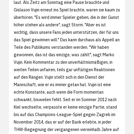
laut. Als Zeitz am Sonntag eine Pause brauchte und
Gislason Vujin erneut ins Spiel brachte, waren sie kaum zu
überhören. "Es wird immer Spieler geben, die in der Gunst
höher stehen als andere", sagt Storm. "Aber es ist
wichtig, dass unsere Fans jeden unterstützen, der für uns
das Spiel gewinnen will." Das kann durchaus als Appell an
Teile des Publikums verstanden werden. "Wir haben
gewonnen, das ist das einzige, was zählt", sagt Marko
Vujin. Kein Kommentar zu den unverhältnismäßigen, in
weiten Teilen unfairen, teils gar unflätigen Reaktionen
auf den Rängen. Vujin stellt sich in den Dienst der
Mannschaft, wie er es immer getan hat. Vujin ist eine
echte Konstante, auch wenn die Form momentan
schwankt, bisweilen fehlt. Seit er im Sommer 2012 nach
Kiel wechselte, verpasste er keine einzige Partie, stand
bis auf das Champions-League-Spiel gegen Zagreb im
November 2014, das er auf der Bank erlebte, in jeder
THW-Begegnung der vergangenen viereinhalb Jahre auf