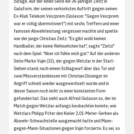
zutage. Auf der einen Seite ein 36-jähriger Zeitz in
Galaform, der seinen verkorksten Auftritt gegen seinen
Ex-Klub Telekom Veszprem (Gislason: "Gegen Veszprem
war er völlig übermotiviert") mit sechs Treffern und einer
famosen Abwehrleistung vergessen machte und spielte
wie der junge Christian Zeitz. "Es gibt wohl keinen
Handballer, der keine Wehwehchen hat", sagte "Zeitzi"
nach dem Spiel. "Aber ich fühle mich gut." Auf der anderen
Seite Marko Vujin (32), der gegen Wetzlar in der Start-
Sieben stand, nach einem Schlagwurf über das Tor und
zwei Missverständnissen mit Christian Dissinger im
Angriff schnell wieder ausgewechselt wurde und in
dieser Saison noch nicht zu einer konstanten Form
gefunden hat. Das sieht auch Alfred Gislason so, der im
Match gegen Wetzlar anfangs beobachten konnte, wie
Wetzlars Philipp Pöter den Kieler 2,01-Meter-Serben als
Abwehr-Schwachstelle ausgemacht hatte und Mann-
gegen-Mann-Situationen gegen Vujin forcierte. Es sei, so