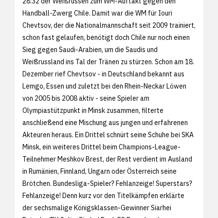
28:32 der Weißrussen zum WM-Auftakt gegen den
Handball-Zwerg Chile. Damit war die WM für Iouri
Chevtsov, der die Nationalmannschaft seit 2009 trainiert,
schon fast gelaufen, benötigt doch Chile nur noch einen
Sieg gegen Saudi-Arabien, um die Saudis und
Weißrussland ins Tal der Tränen zu stürzen. Schon am 18.
Dezember rief Chevtsov - in Deutschland bekannt aus
Lemgo, Essen und zuletzt bei den Rhein-Neckar Löwen
von 2005 bis 2008 aktiv - seine Spieler am
Olympiastützpunkt in Minsk zusammen, filterte
anschließend eine Mischung aus jungen und erfahrenen
Akteuren heraus. Ein Drittel schnürt seine Schuhe bei SKA
Minsk, ein weiteres Drittel beim Champions-League-
Teilnehmer Meshkov Brest, der Rest verdient im Ausland
in Rumänien, Finnland, Ungarn oder Österreich seine
Brötchen. Bundesliga-Spieler? Fehlanzeige! Superstars?
Fehlanzeige! Denn kurz vor den Titelkämpfen erklärte
der sechsmalige Königsklassen-Gewinner Siarhei