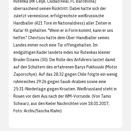
Rutenka (RK Celje, Ciudad Real, FC Barcelona)
überraschend seinen Rücktritt. Dabei hatte sich der
zuletzt vereinslose, erfolgreichste weißrussische
Handballer (421 Tore im Nationaldress) aller Zeiten in
Katar fit gehalten. "Wenn er in Form kommt, kann er uns
helfen." Chevtsov hatte dem Über-Handballer seines
Landes immer noch eine Tür offengehalten. Im
endgültigen Kader landete indes nur Rutenkas kleiner
Bruder Dzianis (30). Die Rolle des Anführers lastet damit
auf den Schultern des erfahrenen Barys Pukhouski (Motor
Zaporozhye). Auf das 28:32 gegen Chile folgte ein wenig
ruhmreiches 29:26 gegen Saudi-Arabien sowie eine
25:31-Niederlage gegen Kroatien. Weißrussland steht in
Rouen vor dem Aus nach der WM-Vorrunde. (Von Tamo
Schwarz, aus den
Kieler Nachrichten vom 18.01.2017,
Foto: Archiv/
Sascha Klahn)