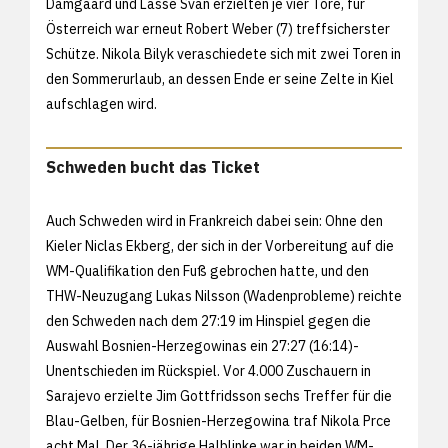
Damgaard und Lasse Svan erzielten je vier Tore, für
Österreich war erneut Robert Weber (7) treffsicherster
Schütze. Nikola Bilyk veraschiedete sich mit zwei Toren in
den Sommerurlaub, an dessen Ende er seine Zelte in Kiel
aufschlagen wird.
Schweden bucht das Ticket
Auch Schweden wird in Frankreich dabei sein: Ohne den
Kieler Niclas Ekberg, der sich in der Vorbereitung auf die
WM-Qualifikation den Fuß gebrochen hatte, und den
THW-Neuzugang Lukas Nilsson (Wadenprobleme) reichte
den Schweden nach dem 27:19 im Hinspiel gegen die
Auswahl Bosnien-Herzegowinas ein 27:27 (16:14)-
Unentschieden im Rückspiel. Vor 4.000 Zuschauern in
Sarajevo erzielte Jim Gottfridsson sechs Treffer für die
Blau-Gelben, für Bosnien-Herzegowina traf Nikola Prce
acht Mal. Der 36-jährige Halblinke war in beiden WM-