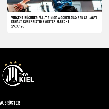
VINCENT BÜCHNER FÄLLT EINIGE WOCHEN AUS: BEN SZILAGYI
ERHÄLT KURZFRISTIG ZWEITSPIELRECHT
29.07.26
AUSRÜSTER