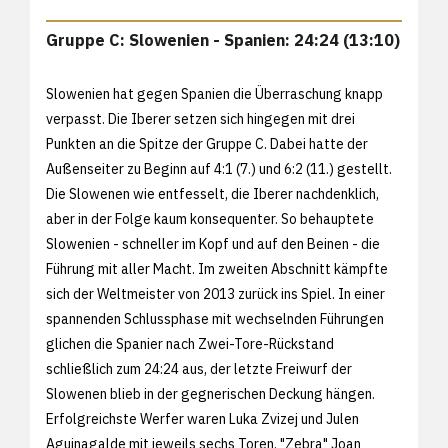
Gruppe C: Slowenien - Spanien: 24:24 (13:10)
Slowenien hat gegen Spanien die Überraschung knapp
verpasst. Die Iberer setzen sich hingegen mit drei
Punkten an die Spitze der Gruppe C. Dabei hatte der
Außenseiter zu Beginn auf 4:1 (7.) und 6:2 (11.) gestellt.
Die Slowenen wie entfesselt, die Iberer nachdenklich,
aber in der Folge kaum konsequenter. So behauptete
Slowenien - schneller im Kopf und auf den Beinen - die
Führung mit aller Macht. Im zweiten Abschnitt kämpfte
sich der Weltmeister von 2013 zurück ins Spiel. In einer
spannenden Schlussphase mit wechselnden Führungen
glichen die Spanier nach Zwei-Tore-Rückstand
schließlich zum 24:24 aus, der letzte Freiwurf der
Slowenen blieb in der gegnerischen Deckung hängen.
Erfolgreichste Werfer waren Luka Zvizej und Julen
Aguinagalde mit jeweils sechs Toren. "Zebra" Joan