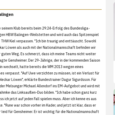
alingen
 seinem Klub bereits beim 29:24-Erfolg des Bundesliga-
gen HBW Balingen-Weilstetten und wird auch das Spitzenspiel
THW Kiel verpassen. "Ich bin traurig und enttäuscht. Sowohl
kar Löwen als auch mit der Nationalmannschaft befinden wir
r guten Weg. Es schmerzt, dass ich meine Teams nicht weiter
sagte Gensheimer. Der 29-Jährige, der in der kommenden Saison
ain wechselt, hatte bereits die WM 2013 wegen eines
es verpasst. "Auf Uwe verzichten zu müssen, ist ein Verlust für
-Neckar Löwen", erklärte Bundestrainer Dagur Sigurdsson. Für
der Melsunger Michael Allendorf ins EM-Aufgebot und wird mit
ahmke das Linksaußen-Duo bilden. "Ich habe schon ganz kurz
s ich jetzt auf jeden Fall spielen muss. Aber ich kenne es aus
"Rune war schon vorher im Kader, und jetzt ist klar, dass er
r leid für Gensheimer. Er ist wichtig für die Nationalmannschaft