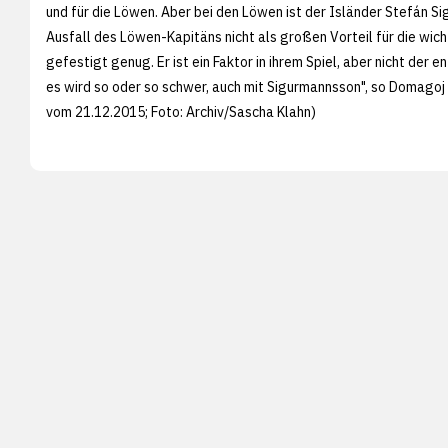
und für die Löwen. Aber bei den Löwen ist der Isländer Stefán S
Ausfall des Löwen-Kapitäns nicht als großen Vorteil für die wic
gefestigt genug. Er ist ein Faktor in ihrem Spiel, aber nicht der e
es wird so oder so schwer, auch mit Sigurmannsson", so Domagoj
vom 21.12.2015; Foto: Archiv/
Sascha Klahn)