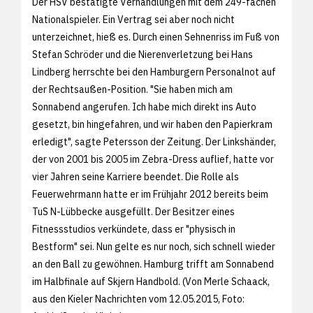
Der HSV bestätigte Verhandlungen mit dem 249-fachen
Nationalspieler. Ein Vertrag sei aber noch nicht
unterzeichnet, hieß es. Durch einen Sehnenriss im Fuß von
Stefan Schröder und die Nierenverletzung bei Hans
Lindberg herrschte bei den Hamburgern Personalnot auf
der Rechtsaußen-Position. "Sie haben mich am
Sonnabend angerufen. Ich habe mich direkt ins Auto
gesetzt, bin hingefahren, und wir haben den Papierkram
erledigt", sagte Petersson der Zeitung. Der Linkshänder,
der von 2001 bis 2005 im Zebra-Dress auflief, hatte vor
vier Jahren seine Karriere beendet. Die Rolle als
Feuerwehrmann hatte er im Frühjahr 2012 bereits beim
TuS N-Lübbecke ausgefüllt. Der Besitzer eines
Fitnessstudios verkündete, dass er "physisch in
Bestform" sei. Nun gelte es nur noch, sich schnell wieder
an den Ball zu gewöhnen. Hamburg trifft am Sonnabend
im Halbfinale auf Skjern Handbold. (Von Merle Schaack,
aus den
Kieler Nachrichten vom 12.05.2015, Foto: