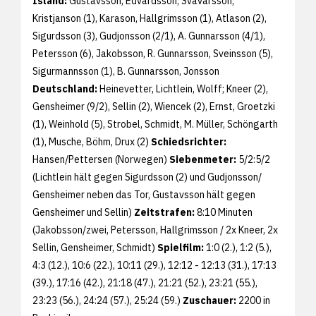
Island:
Gustavsson, Edvardsson; Svavarsson,
Kristjanson (1), Karason, Hallgrimsson (1), Atlason (2),
Sigurdsson (3), Gudjonsson (2/1), A. Gunnarsson (4/1),
Petersson (6), Jakobsson, R. Gunnarsson, Sveinsson (5),
Sigurmannsson (1), B. Gunnarsson, Jonsson
Deutschland:
Heinevetter, Lichtlein, Wolff; Kneer (2),
Gensheimer (9/2), Sellin (2), Wiencek (2), Ernst, Groetzki
(1), Weinhold (5), Strobel, Schmidt, M. Müller, Schöngarth
(1), Musche, Böhm, Drux (2)
Schiedsrichter:
Hansen/Pettersen (Norwegen)
Siebenmeter:
5/2:5/2
(Lichtlein hält gegen Sigurdsson (2) und Gudjonsson/
Gensheimer neben das Tor, Gustavsson hält gegen
Gensheimer und Sellin)
Zeitstrafen:
8:10 Minuten
(Jakobsson/zwei, Petersson, Hallgrimsson / 2x Kneer, 2x
Sellin, Gensheimer, Schmidt)
Spielfilm:
1:0 (2.), 1:2 (5.),
4:3 (12.), 10:6 (22.), 10:11 (29.), 12:12 - 12:13 (31.), 17:13
(39.), 17:16 (42.), 21:18 (47.), 21:21 (52.), 23:21 (55.),
23:23 (56.), 24:24 (57.), 25:24 (59.)
Zuschauer:
2200 in