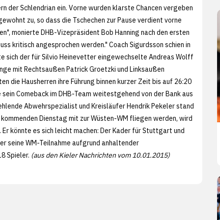
bern der Schlendrian ein. Vorne wurden klarste Chancen vergeben
 gewohnt zu, so dass die Tschechen zur Pause verdient vorne
den", monierte DHB-Vizepräsident Bob Hanning nach den ersten
muss kritisch angesprochen werden." Coach Sigurdsson schien in
te sich der für Silvio Heinevetter eingewechselte Andreas Wolff
zange mit Rechtsaußen Patrick Groetzki und Linksaußen
n die Hausherren ihre Führung binnen kurzer Zeit bis auf 26:20
bte sein Comeback im DHB-Team weitestgehend von der Bank aus
ehlende Abwehrspezialist und Kreisläufer Hendrik Pekeler stand
am kommenden Dienstag mit zur Wüsten-WM fliegen werden, wird
Er könnte es sich leicht machen: Der Kader für Stuttgart und
der seine WM-Teilnahme aufgrund anhaltender
8 Spieler.
(aus den Kieler Nachrichten vom 10.01.2015)