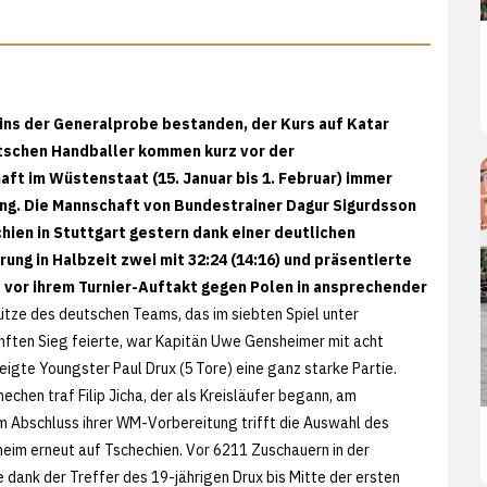
eins der Generalprobe bestanden, der Kurs auf Katar
tschen Handballer kommen kurz vor der
ft im Wüstenstaat (15. Januar bis 1. Februar) immer
ng. Die Mannschaft von Bundestrainer Dagur Sigurdsson
hien in Stuttgart gestern dank einer deutlichen
ung in Halbzeit zwei mit 32:24 (14:16) und präsentierte
e vor ihrem Turnier-Auftakt gegen Polen in ansprechender
tze des deutschen Teams, das im siebten Spiel unter
nften Sieg feierte, war Kapitän Uwe Gensheimer mit acht
eigte Youngster Paul Drux (5 Tore) eine ganz starke Partie.
echen traf Filip Jicha, der als Kreisläufer begann, am
um Abschluss ihrer WM-Vorbereitung trifft die Auswahl des
eim erneut auf Tschechien. Vor 6211 Zuschauern in der
dank der Treffer des 19-jährigen Drux bis Mitte der ersten