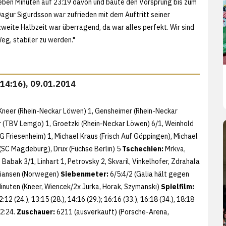
eben Minuten auf 23:19 davon und baute den Vorsprung bis zum
Dagur Sigurdsson war zufrieden mit dem Auftritt seiner
zweite Halbzeit war überragend, da war alles perfekt. Wir sind
eg, stabiler zu werden."
(14:16), 09.01.2014
 Kneer (Rhein-Neckar Löwen) 1, Gensheimer (Rhein-Neckar
er (TBV Lemgo) 1, Groetzki (Rhein-Neckar Löwen) 6/1, Weinhold
G Friesenheim) 1, Michael Kraus (Frisch Auf Göppingen), Michael
(SC Magdeburg), Drux (Füchse Berlin) 5
Tschechien:
Mrkva,
, Babak 3/1, Linhart 1, Petrovsky 2, Skvaril, Vinkelhofer, Zdrahala
tiansen (Norwegen)
Siebenmeter:
6/5:4/2 (Galia hält gegen
Minuten (Kneer, Wiencek/2x Jurka, Horak, Szymanski)
Spielfilm:
, 12:12 (24.), 13:15 (28.), 14:16 (29.); 16:16 (33.), 16:18 (34.), 18:18
32:24.
Zuschauer:
6211 (ausverkauft) (Porsche-Arena,