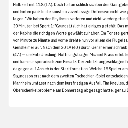
Halbzeit mit 11:8 (17.). Doch fortan schlich sich bei den Gastge
und hinten packte die sonst so zuverlässige Defensive nicht wie
lagen. "Wir haben den Rhythmus verloren und nicht wiedergefun
30 Minuten bei Sport 1: "Grundsätzlich hat einiges gefehlt. Das 
der Kabine die richtigen Worte gewählt zu haben. Im Tor steiger
von Minute zu Minute und vorne drehte nun vor allem die Flügel
Gensheimer auf. Nach dem 20:19 (40.) durch Gensheimer schraubte
(47.) — die Entscheidung. Hoffnungsträger Michael Kraus erle
und kam nur sporadisch zum Einsatz. Der zuletzt angeschlagen f
dagegen auf Anhieb in der Startformation. Welche 18 Spieler 
Sigurdsson erst nach dem zweiten Tschechien-Spiel entscheiden. 
Mannheim umfasst nach dem kurzfristigen Ausfall Tim Kneules, 
Oberschenkelprobleme am Donnerstag abgesagt hatte, genau 1