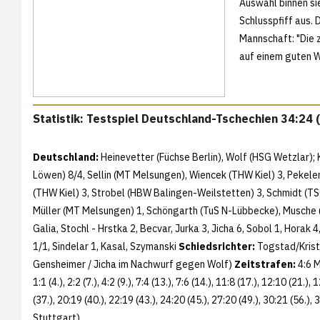
Auswahl binnen si
Schlusspfiff aus. 
Mannschaft: "Die 
auf einem guten W
Statistik: Testspiel Deutschland-Tschechien 34:24 
Deutschland:
Heinevetter (Füchse Berlin), Wolf (HSG Wetzlar);
Löwen) 8/4, Sellin (MT Melsungen), Wiencek (THW Kiel) 3, Pekel
(THW Kiel) 3, Strobel (HBW Balingen-Weilstetten) 3, Schmidt (TS
Müller (MT Melsungen) 1, Schöngarth (TuS N-Lübbecke), Musche 
Galia, Stochl - Hrstka 2, Becvar, Jurka 3, Jicha 6, Sobol 1, Horak 4
1/1, Sindelar 1, Kasal, Szymanski
Schiedsrichter:
Togstad/Kris
Gensheimer / Jicha im Nachwurf gegen Wolf)
Zeitstrafen:
4:6 
1:1 (4.), 2:2 (7.), 4:2 (9.), 7:4 (13.), 7:6 (14.), 11:8 (17.), 12:10 (21.)
(37.), 20:19 (40.), 22:19 (43.), 24:20 (45.), 27:20 (49.), 30:21 (56.), 
Stuttgart)