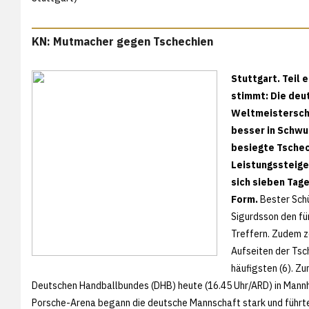
KN: Mutmacher gegen Tschechien
Stuttgart. Teil 
stimmt: Die deu
Weltmeisterscha
besser in Schwu
besiegte Tschec
Leistungssteiger
sich sieben Tag
Form.
Bester Schü
Sigurdsson den fü
Treffern. Zudem z
Aufseiten der Tsch
häufigsten (6). Z
Deutschen Handballbundes (DHB) heute (16.45 Uhr/ARD) in Mannh
Porsche-Arena begann die deutsche Mannschaft stark und führte 