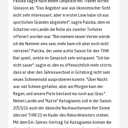
Palicka sagte nach einem Gespräch mit Trainer Alfred
Gislason ab. "Das Angebot war aus ökonomischer Sicht
nicht sehr interessant, aber in erster Linie habe ich aus
sportlichen Gründen abgelehnt", sagte Palicka, dem im
Schatten von Landin die Rolle als zweiter Torhüter
offeriert worden war. "Bei meinem neuen Verein werde
ich die Nummer eins sein, mehr kann ich aber noch nicht
verraten." Palicka, der seine achte Saison für den THW
Kiel spielt, wirkte im Gespräch sehr entspannt. "Ich bin
nicht sauer", sagte er, den es offensichtlich mehr störte,
dass er über den Jahreswechsel in Göteborg nicht sein
neues Schneemobil ausprobieren konnte. "Über Nacht
war viel Schnee gefallen, aber am Morgen kam der
Regen, und unsere Piste bestand nur noch aus Gras."
Neben Landin und "Katze" Katsigiannis soll in der Saison
2015/16 auch der dänische Nachwuchsmann Kim Sonne
(derzeit THW II) im Kader des Rekordmeisters stehen.
Mit dem Ein-Jahres-Vertrag für Katsigiannis können die