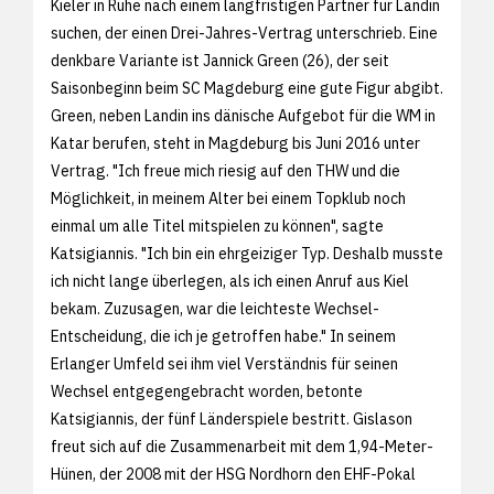
Kieler in Ruhe nach einem langfristigen Partner für Landin
suchen, der einen Drei-Jahres-Vertrag unterschrieb. Eine
denkbare Variante ist Jannick Green (26), der seit
Saisonbeginn beim SC Magdeburg eine gute Figur abgibt.
Green, neben Landin ins dänische Aufgebot für die WM in
Katar berufen, steht in Magdeburg bis Juni 2016 unter
Vertrag. "Ich freue mich riesig auf den THW und die
Möglichkeit, in meinem Alter bei einem Topklub noch
einmal um alle Titel mitspielen zu können", sagte
Katsigiannis. "Ich bin ein ehrgeiziger Typ. Deshalb musste
ich nicht lange überlegen, als ich einen Anruf aus Kiel
bekam. Zuzusagen, war die leichteste Wechsel-
Entscheidung, die ich je getroffen habe." In seinem
Erlanger Umfeld sei ihm viel Verständnis für seinen
Wechsel entgegengebracht worden, betonte
Katsigiannis, der fünf Länderspiele bestritt. Gislason
freut sich auf die Zusammenarbeit mit dem 1,94-Meter-
Hünen, der 2008 mit der HSG Nordhorn den EHF-Pokal