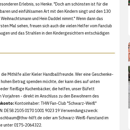
onderen Erlebnis, so Henke. "Doch am schönsten ist für die
baren und einfühlsamen Art mit den Kindern singt und den 130
n Weihnachtsmann und Hein Daddel nimmt." Wenn dann das
sten Mal sehen, freuen sich auch die vielen Helfer vom Fanclub
Augen und das Strahlen in den Kindergesichtern entschädigen
 die Mithilfe aller Kieler Handballfreunde. Wer eine Geschenke-
g hohen Betrag spenden möchte, der kann dies auf unten
er fleißige Kuchenbäcker, die helfen, unser Büfett
den Vorjahren - direkt im Anschluss zu den Bewohnern des
konto:
Kontoinhaber: THW Fan-Club "Schwarz-Weiß"
AN: DE58 2105 0170 1001 9023 19 Verwendungszweck:
schbaum@thw-hilft.de oder am Schwarz-Weiß-Fanstand im
nke unter 0175-2064322.