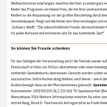
Weihnachtstüten empfangen, machten die Feier zu einem ganz bes
Kinder das Programm von Hanne Pries, die mit ihrer unverwechsel
Kindern so die Anspannung vor der großen Bescherung durch de
Geschenkpapier fliegt und die Kinder ihre Überraschungen zum er
„Schwarz-Weiß“: "Die unbeschreibliche Freude, die leuchtenden 
für jeden Aufwand und motivieren alle für das kommende Jahr!"
So können Sie Freude schenken
Für das Gelingen der Veranstaltung setzt der Fanclub wieder auf
Patenschaft in Höhe von 30 Euro übernehmen oder einen beliebi
stehendes Spendenkonto überweisen. Gesucht werden zudem wied
auszustatten. Sollte Kuchen übrig bleiben, wird dieser - wie in 
Bodelschwingh-Haus an der Moorteichwiese gebracht.
Spenden
Kontonummer: 1001902319, BLZ 210 501 70, Sparkasse Kiel IB
Wunschbaum 2014 Weitere Informationen erhalten Sie unter
wun
dritten Rang, Block D. Telefonische Anfragen bitte an Frank He