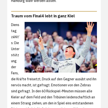
Hamburg wahr werden lassen.
Traum vom Final4 lebt in ganz Kiel
Diens
tag
zählt’
s: Die
Unter
stütz
ung
der
Fans,
die Kräfte freisetzt, Druck auf den Gegner ausübt und ihn
nervös macht, ist gefragt. Emotionen von den Zebras
sind gefragt. In den 60 Rückspiel-Minuten müssen alle
Kieler auf dem Feld und den Tribünen leidenschaftlich an
einem Strang ziehen, um den in Spiel eins entstandenen