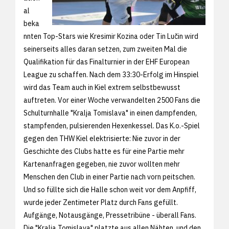
al
beka
nnten Top-Stars wie Kresimir Kozina oder Tin Lučin wird
seinerseits alles daran setzen, zum zweiten Mal die
Qualifikation für das Finalturnier in der EHF European
League zu schaffen. Nach dem 33:30-Erfolg im Hinspiel
wird das Team auch in Kiel extrem selbstbewusst
auftreten. Vor einer Woche verwandelten 2500 Fans die
Schulturnhalle "Kralja Tomislava" in einen dampfenden,
stampfenden, pulsierenden Hexenkessel. Das K.o.-Spiel
gegen den THW Kiel elektrisierte: Nie zuvor in der
Geschichte des Clubs hatte es für eine Partie mehr
Kartenanfragen gegeben, nie zuvor wollten mehr
Menschen den Club in einer Partie nach vorn peitschen.
Und so füllte sich die Halle schon weit vor dem Anpfiff,
wurde jeder Zentimeter Platz durch Fans gefüllt.
Aufgänge, Notausgänge, Pressetribüne - überall Fans.
Die "Kralja Tomislava" platzte aus allen Nähten, und den