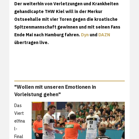
Der weiterhin von Verletzungen und Krankheiten
gehandicapte THW Kiel will in der Merkur
Ostseehalle mit vier Toren gegen die kroatische
Spitzenmannschaft gewinnen und mit seinen Fans
Ende Mai nach Hamburg fahren.
Dyn
und
DAZN
übertragen live.
"Wollen mit unseren Emotionen in
Vorleistung gehen"
Das
Viert
elfina
l-
Final