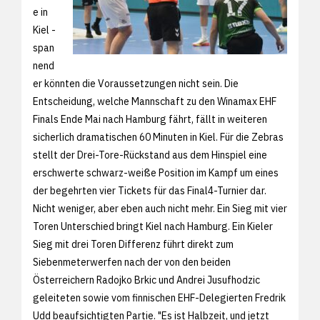
e in
Kiel -
span
nend
er könnten die Voraussetzungen nicht sein. Die
Entscheidung, welche Mannschaft zu den Winamax EHF
Finals Ende Mai nach Hamburg fährt, fällt in weiteren
sicherlich dramatischen 60 Minuten in Kiel. Für die Zebras
stellt der Drei-Tore-Rückstand aus dem Hinspiel eine
erschwerte schwarz-weiße Position im Kampf um eines
der begehrten vier Tickets für das Final4-Turnier dar.
Nicht weniger, aber eben auch nicht mehr. Ein Sieg mit vier
Toren Unterschied bringt Kiel nach Hamburg. Ein Kieler
Sieg mit drei Toren Differenz führt direkt zum
Siebenmeterwerfen nach der von den beiden
Österreichern Radojko Brkic und Andrei Jusufhodzic
geleiteten sowie vom finnischen EHF-Delegierten Fredrik
Udd beaufsichtigten Partie. "Es ist Halbzeit, und jetzt