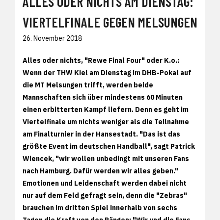
ALLES ODER NICHTS AM DIENSTAG:
VIERTELFINALE GEGEN MELSUNGEN
26. November 2018
Alles oder nichts, "Rewe Final Four" oder K.o.:
Wenn der THW Kiel am Dienstag im DHB-Pokal auf
die MT Melsungen trifft, werden beide
Mannschaften sich über mindestens 60 Minuten
einen erbitterten Kampf liefern. Denn es geht im
Viertelfinale um nichts weniger als die Teilnahme
am Finalturnier in der Hansestadt. "Das ist das
größte Event im deutschen Handball", sagt Patrick
Wiencek, "wir wollen unbedingt mit unseren Fans
nach Hamburg. Dafür werden wir alles geben."
Emotionen und Leidenschaft werden dabei nicht
nur auf dem Feld gefragt sein, denn die "Zebras"
brauchen im dritten Spiel innerhalb von sechs
Tagen die Kraft von den Rängen: "Wir und die Fans