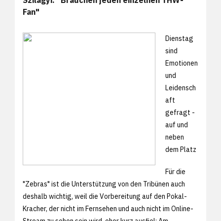
Fan"
Dienstag
sind
Emotionen
und
Leidensch
aft
gefragt -
auf und
neben
dem Platz
Für die
"Zebras" ist die Unterstützung von den Tribünen auch
deshalb wichtig, weil die Vorbereitung auf den Pokal-
Kracher, der nicht im Fernsehen und auch nicht im Online-
Stream zu sehen sein wird, eher kurz ausfiel: Am