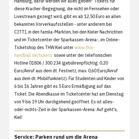
Hamburg, dafür werden wir alles geben!" Tickets für
diese Kracher-Begegnung, die nicht im Fernsehen oder
Livestream gezeigt wird, gibt es ab 12,50 Euro an allen
bekannten Vorverkaufsstellen - unter anderem bei
CITTI, in den famila-Märkten, bei den Kieler Nachrichten
und im Ticketcenter der Sparkassen-Arena-, im Online-
Ticketshop des THW Kiel unter
www.thw-
handball.de/tickets
sowie unter der telefonischen
Hotline 01806 / 300 234 (gebührenpflichtig: 0,20
Euro/Anruf aus dem dt. Festnetz, max. 0,60 Euro/Anruf
aus dem dt. Mobilfunknetz). Für Studenten und Kinder von
6 bis 16 Jahren gibt es 5 Euro Ermäßigung auf das
Ticket. Die Abendkasse im Ticketcenter hat am Dienstag
von 9 bis 19 Uhr durchgehend geöffnet. Es ist alles-
oder-nichts-Zeit in der Sparkassen-Arena: Auf geht's,
Kiel!
Service: Parken rund um die Arena