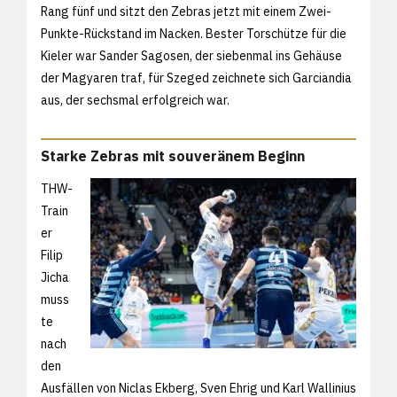
Rang fünf und sitzt den Zebras jetzt mit einem Zwei-
Punkte-Rückstand im Nacken. Bester Torschütze für die
Kieler war Sander Sagosen, der siebenmal ins Gehäuse
der Magyaren traf, für Szeged zeichnete sich Garciandia
aus, der sechsmal erfolgreich war.
Starke Zebras mit souveränem Beginn
THW-
Train
er
Filip
Jicha
muss
te
nach
den
Ausfällen von Niclas Ekberg, Sven Ehrig und Karl Wallinius