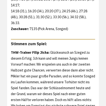
14:17;
14:18 (31.), 16:20 (34.), 20:20 (37.), 24:25 (46.), 27:28
(48.), 30:28 (51.), 31:30 (52.), 33:30 (56.), 34:32 (58.),
36:33.
Zuschauer:
7135 (Pick Arena, Szeged)
Stimmen zum Spiel:
THW-Trainer Filip Jicha:
Glückwunsch an Szeged zu
diesem Erfolg. Ich kann und will meinen Jungs keinen
Vorwurf machen: Wir erspielen uns auch in der zweiten
Halbzeit gute Chancen, verwerten diese dann aber nicht.
Mikler hat ein paar große Paraden, und so konnte Szeged
ins Laufen kommen, während unsere Torhüter nicht ins
Spiel fanden. Das war der Schlüsselmoment heute und
der Grund, warum wir dieses Spiel nach einer guten
ersten Hälfte verloren haben. Doch es hilft alles nichts:
Wir haben am Samstag das nächste schwere Spiel gegen