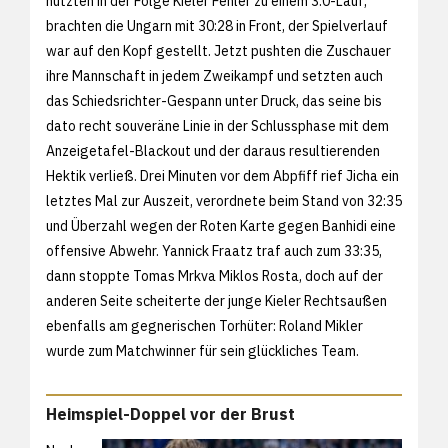
nutzten in der Folge Kieler Fehler zu einem 3:0-Lauf,
brachten die Ungarn mit 30:28 in Front, der Spielverlauf
war auf den Kopf gestellt. Jetzt pushten die Zuschauer
ihre Mannschaft in jedem Zweikampf und setzten auch
das Schiedsrichter-Gespann unter Druck, das seine bis
dato recht souveräne Linie in der Schlussphase mit dem
Anzeigetafel-Blackout und der daraus resultierenden
Hektik verließ. Drei Minuten vor dem Abpfiff rief Jicha ein
letztes Mal zur Auszeit, verordnete beim Stand von 32:35
und Überzahl wegen der Roten Karte gegen Banhidi eine
offensive Abwehr. Yannick Fraatz traf auch zum 33:35,
dann stoppte Tomas Mrkva Miklos Rosta, doch auf der
anderen Seite scheiterte der junge Kieler Rechtsaußen
ebenfalls am gegnerischen Torhüter: Roland Mikler
wurde zum Matchwinner für sein glückliches Team.
Heimspiel-Doppel vor der Brust