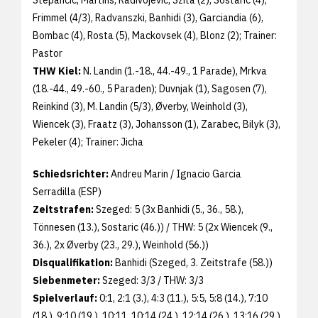
Stepancic, Martins, Radivojevic, Szita (2), Sostaric (4),
Frimmel (4/3), Radvanszki, Banhidi (3), Garciandia (6),
Bombac (4), Rosta (5), Mackovsek (4), Blonz (2); Trainer:
Pastor
THW Kiel:
N. Landin (1.-18., 44.-49., 1 Parade), Mrkva
(18.-44., 49.-60., 5 Paraden); Duvnjak (1), Sagosen (7),
Reinkind (3), M. Landin (5/3), Øverby, Weinhold (3),
Wiencek (3), Fraatz (3), Johansson (1), Zarabec, Bilyk (3),
Pekeler (4); Trainer: Jicha
Schiedsrichter:
Andreu Marin / Ignacio Garcia
Serradilla (ESP)
Zeitstrafen:
Szeged: 5 (3x Banhidi (5., 36., 58.),
Tönnesen (13.), Sostaric (46.)) / THW: 5 (2x Wiencek (9.,
36.), 2x Øverby (23., 29.), Weinhold (56.))
Disqualifikation:
Banhidi (Szeged, 3. Zeitstrafe (58.))
Siebenmeter:
Szeged: 3/3 / THW: 3/3
Spielverlauf:
0:1, 2:1 (3.), 4:3 (11.), 5:5, 5:8 (14.), 7:10
(18.), 9:10 (19.), 10:11, 10:14 (24.), 12:14 (26.), 13:16 (29.),