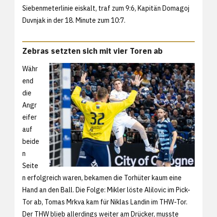
Siebenmeterlinie eiskalt, traf zum 9:6, Kapitän Domagoj
Duvnjak in der 18. Minute zum 10:7.
Zebras setzten sich mit vier Toren ab
Währ
end
die
Angr
eifer
auf
beide
n
Seite
n erfolgreich waren, bekamen die Torhüter kaum eine
Hand an den Ball. Die Folge: Mikler löste Alilovic im Pick-
Tor ab, Tomas Mrkva kam für Niklas Landin im THW-Tor.
Der THW blieb allerdings weiter am Drücker, musste