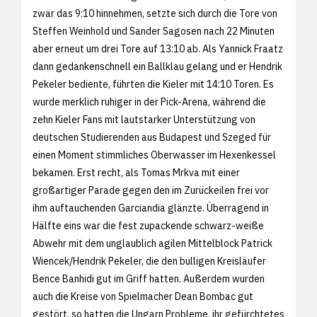
zwar das 9:10 hinnehmen, setzte sich durch die Tore von
Steffen Weinhold und Sander Sagosen nach 22 Minuten
aber erneut um drei Tore auf 13:10 ab. Als Yannick Fraatz
dann gedankenschnell ein Ballklau gelang und er Hendrik
Pekeler bediente, führten die Kieler mit 14:10 Toren. Es
wurde merklich ruhiger in der Pick-Arena, während die
zehn Kieler Fans mit lautstarker Unterstützung von
deutschen Studierenden aus Budapest und Szeged für
einen Moment stimmliches Oberwasser im Hexenkessel
bekamen. Erst recht, als Tomas Mrkva mit einer
großartiger Parade gegen den im Zurückeilen frei vor
ihm auftauchenden Garciandia glänzte. Überragend in
Hälfte eins war die fest zupackende schwarz-weiße
Abwehr mit dem unglaublich agilen Mittelblock Patrick
Wiencek/Hendrik Pekeler, die den bulligen Kreisläufer
Bence Banhidi gut im Griff hatten. Außerdem wurden
auch die Kreise von Spielmacher Dean Bombac gut
gestört, so hatten die Ungarn Probleme, ihr gefürchtetes