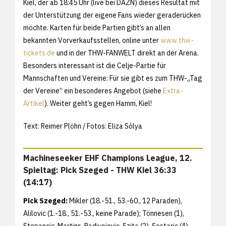
Kiel, der ab 18:45 Uhr (live bei DAZN) dieses Resultat mit
der Unterstützung der eigene Fans wieder geraderücken
möchte. Karten für beide Partien gibt’s an allen
bekannten Vorverkaufsstellen, online unter
www.thw-
tickets.de
und in der THW-FANWELT direkt an der Arena.
Besonders interessant ist die Celje-Partie für
Mannschaften und Vereine: Für sie gibt es zum THW-„Tag
der Vereine“ ein besonderes Angebot (siehe
Extra-
Artikel
). Weiter geht’s gegen Hamm, Kiel!
Text: Reimer Plöhn / Fotos: Eliza Sólya
Machineseeker EHF Champions League, 12.
Spieltag: Pick Szeged - THW Kiel 36:33
(14:17)
Pick Szeged:
Mikler (18.-51., 53.-60., 12 Paraden),
Alilovic (1.-18., 51.-53., keine Parade); Tönnesen (1),