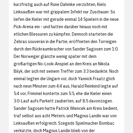
kurzfristig auch auf Rune Dahmke verzichten, Kiels
Linksaußen war mit grippalem Infekt nur Zuschauer. So
liefen die Kieler mit gerade einmal 14 Spielern in die neue
Pick-Arena ein - und hatten darüber hinaus noch mit
etlichen Blessuren zu kämpfen. Dennoch starteten die
Zebras souverän in die Partie, eröffneten den Torreigen
durch den Rückraumkracher von Sander Sagosen zum 1:0.
Der Norweger glänzte wenig später mit dem
großartigen No-Look-Anspiel an den Kreis an Nikola
Bilyk, der sich mit seinem Treffer zum 3:3 bedankte. Noch
einmal legten die Ungarn vor, doch Yannick Fraatz glich
nach neun Minuten zum 4:4 aus, Harald Reinkind legte auf
5:4 vor, Frimmel konterte zum 5:5, ehe die Kieler einen
3:0-Lauf aufs Parkett zauberten, auf 8:5 davonzogen.
Sander Sagosen hatte Patrick Wiencek am Kreis bedient,
traf selbst aus acht Metern, und Magnus Landin war von
Linksaußen erfolgreich. Szegeds Spielmacher Bombac
verkürzte, doch Magnus Landin blieb von der