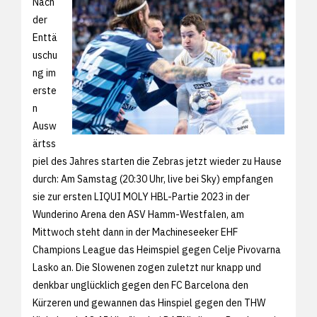
Nach
der
Enttä
uschu
ng im
erste
n
Ausw
ärtss
piel des Jahres starten die Zebras jetzt wieder zu Hause
durch: Am Samstag (20:30 Uhr, live bei Sky) empfangen
sie zur ersten LIQUI MOLY HBL-Partie 2023 in der
Wunderino Arena den ASV Hamm-Westfalen, am
Mittwoch steht dann in der Machineseeker EHF
Champions League das Heimspiel gegen Celje Pivovarna
Lasko an. Die Slowenen zogen zuletzt nur knapp und
denkbar unglücklich gegen den FC Barcelona den
Kürzeren und gewannen das Hinspiel gegen den THW