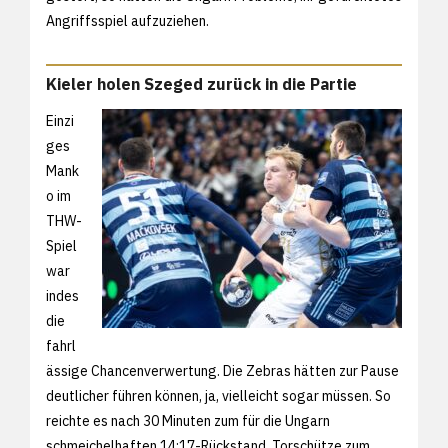
Angriffsspiel aufzuziehen.
Kieler holen Szeged zurück in die Partie
Einzi
ges
Mank
o im
THW-
Spiel
war
indes
die
fahrl
ässige Chancenverwertung. Die Zebras hätten zur Pause
deutlicher führen können, ja, vielleicht sogar müssen. So
reichte es nach 30 Minuten zum für die Ungarn
schmeichelhaften 14:17-Rückstand. Torschütze zum