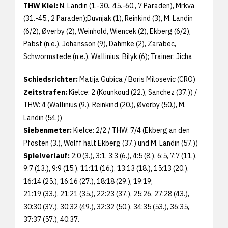
THW Kiel:
N. Landin (1.-30., 45.-60., 7 Paraden), Mrkva
(31.-45., 2 Paraden);Duvnjak (1), Reinkind (3), M. Landin
(6/2), Øverby (2), Weinhold, Wiencek (2), Ekberg (6/2),
Pabst (n.e.), Johansson (9), Dahmke (2), Zarabec,
Schwormstede (n.e.), Wallinius, Bilyk (6); Trainer: Jicha
Schiedsrichter:
Matija Gubica / Boris Milosevic (CRO)
Zeitstrafen:
Kielce: 2 (Kounkoud (22.), Sanchez (37.)) /
THW: 4 (Wallinius (9.), Reinkind (20.), Øverby (50.), M.
Landin (54.))
Siebenmeter:
Kielce: 2/2 / THW: 7/4 (Ekberg an den
Pfosten (3.), Wolff hält Ekberg (37.) und M. Landin (57.))
Spielverlauf:
2:0 (3.), 3:1, 3:3 (6.), 4:5 (8.), 6:5, 7:7 (11.),
9:7 (13.), 9:9 (15.), 11:11 (16.), 13:13 (18.), 15:13 (20.),
16:14 (25.), 16:16 (27.), 18:18 (29.), 19:19;
21:19 (33.), 21:21 (35.), 22:23 (37.), 25:26, 27:28 (43.),
30:30 (37.), 30:32 (49.), 32:32 (50.), 34:35 (53.), 36:35,
37:37 (57.), 40:37.