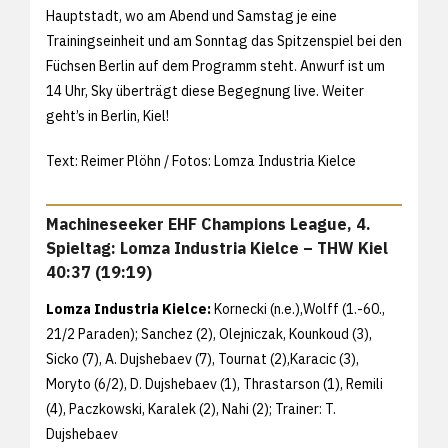
Hauptstadt, wo am Abend und Samstag je eine
Trainingseinheit und am Sonntag das Spitzenspiel bei den
Füchsen Berlin auf dem Programm steht. Anwurf ist um
14 Uhr, Sky überträgt diese Begegnung live. Weiter
geht’s in Berlin, Kiel!
Text: Reimer Plöhn / Fotos: Lomza Industria Kielce
Machineseeker EHF Champions League, 4.
Spieltag: Lomza Industria Kielce – THW Kiel
40:37 (19:19)
Lomza Industria Kielce:
Kornecki (n.e.),Wolff (1.-60.,
21/2 Paraden); Sanchez (2), Olejniczak, Kounkoud (3),
Sicko (7), A. Dujshebaev (7), Tournat (2),Karacic (3),
Moryto (6/2), D. Dujshebaev (1), Thrastarson (1), Remili
(4), Paczkowski, Karalek (2), Nahi (2); Trainer: T.
Dujshebaev