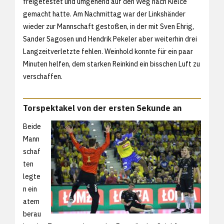
freigetestet und umgehend auf den Weg nach Kielce
gemacht hatte. Am Nachmittag war der Linkshänder
wieder zur Mannschaft gestoßen, in der mit Sven Ehrig,
Sander Sagosen und Hendrik Pekeler aber weiterhin drei
Langzeitverletzte fehlen. Weinhold konnte für ein paar
Minuten helfen, dem starken Reinkind ein bisschen Luft zu
verschaffen.
Torspektakel von der ersten Sekunde an
Beide
Mann
schaf
ten
legte
n ein
atem
berau