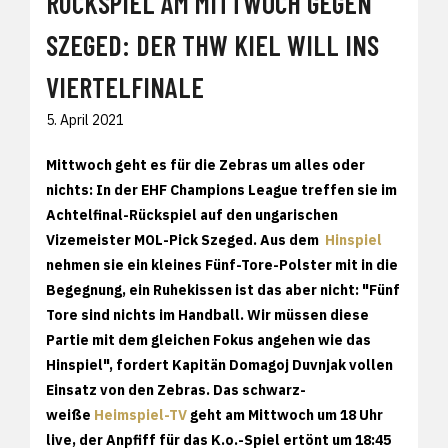
RÜCKSPIEL AM MITTWOCH GEGEN
SZEGED: DER THW KIEL WILL INS
VIERTELFINALE
5. April 2021
Mittwoch geht es für die Zebras um alles oder
nichts: In der EHF Champions League treffen sie im
Achtelfinal-Rückspiel auf den ungarischen
Vizemeister MOL-Pick Szeged. Aus dem
Hinspiel
nehmen sie ein kleines Fünf-Tore-Polster mit in die
Begegnung, ein Ruhekissen ist das aber nicht: "Fünf
Tore sind nichts im Handball. Wir müssen diese
Partie mit dem gleichen Fokus angehen wie das
Hinspiel", fordert Kapitän Domagoj Duvnjak vollen
Einsatz von den Zebras. Das schwarz-
weiße
Heimspiel-TV
geht am Mittwoch um 18 Uhr
live, der Anpfiff für das K.o.-Spiel ertönt um 18:45