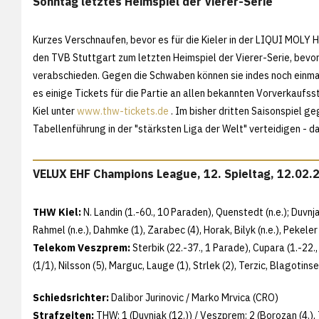
Sonntag letztes Heimspiel der Vierer-Serie
Kurzes Verschnaufen, bevor es für die Kieler in der LIQUI MOL
den TVB Stuttgart zum letzten Heimspiel der Vierer-Serie, bevor 
verabschieden. Gegen die Schwaben können sie indes noch einma
es einige Tickets für die Partie an allen bekannten Vorverkauf
Kiel unter
www.thw-tickets.de
. Im bisher dritten Saisonspiel ge
Tabellenführung in der "stärksten Liga der Welt" verteidigen - da
VELUX EHF Champions League, 12. Spieltag, 12.02.
THW Kiel:
N. Landin (1.-60., 10 Paraden), Quenstedt (n.e.); Duvnjak
Rahmel (n.e.), Dahmke (1), Zarabec (4), Horak, Bilyk (n.e.), Pekeler (
Telekom Veszprem:
Sterbik (22.-37., 1 Parade), Cupara (1.-22.,
(1/1), Nilsson (5), Marguc, Lauge (1), Strlek (2), Terzic, Blagotins
Schiedsrichter:
Dalibor Jurinovic / Marko Mrvica (CRO)
Strafzeiten:
THW: 1 (Duvnjak (12.)) / Veszprem: 2 (Borozan (4.), 