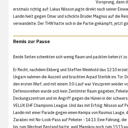
Vorsprung, dann 
erstmals richtig auf: Lukas Nilsson jagte direkt nach seiner Einw
Landin hielt gegen Omar und schickte Bruder Magnus auf die Rei
verwandelte. Der THW hatte sich in die Partie gekämpft, jetzt gi
Remis zur Pause
Beide Seiten schenkten sich wenig Raum und packten beherzt zu
Er Recht, nachdem Ekberg und Steffen Weinhold das 12:10 erzielt
Ungarn nahmen die Auszeit und brachten Arpad Sterbik ins Tor. De
den ersten Wurf, und mit einem 3:0-Lauf war Veszprem wieder vo
Defensivreihen wurde sich kein Zentimter Raum gegeben, Pekele
Deckungszentrum und im Angriff gegen die Hünen in der schwer
VELUX EHF Champions League. Und das mit Erfolg: Nilsson auf Pe
Landin mit einer Parade gegen einen Kempa von Rasmus Lauge, d
Zarabec mit No-Look-Pass auf Pekeler - 14:13. Eine Führung, die 
bis zum Wechsel Bestand hatte, weil Manskov noch zum 15:15 aus