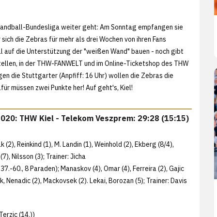
Y Handball-Bundesliga weiter geht: Am Sonntag empfangen sie
sich die Zebras für mehr als drei Wochen von ihren Fans
l auf die Unterstützung der "weißen Wand" bauen - noch gibt
sstellen, in der THW-FANWELT und im Online-Ticketshop des THW
gen die Stuttgarter (Anpfiff: 16 Uhr) wollen die Zebras die
für müssen zwei Punkte her! Auf geht's, Kiel!
2020: THW Kiel - Telekom Veszprem: 29:28 (15:15)
 (2), Reinkind (1), M. Landin (1), Weinhold (2), Ekberg (8/4),
7), Nilsson (3); Trainer: Jicha
 37.-60., 8 Paraden); Manaskov (4), Omar (4), Ferreira (2), Gajic
ek, Nenadic (2), Mackovsek (2). Lekai, Borozan (5); Trainer: Davis
Terzic (14.))