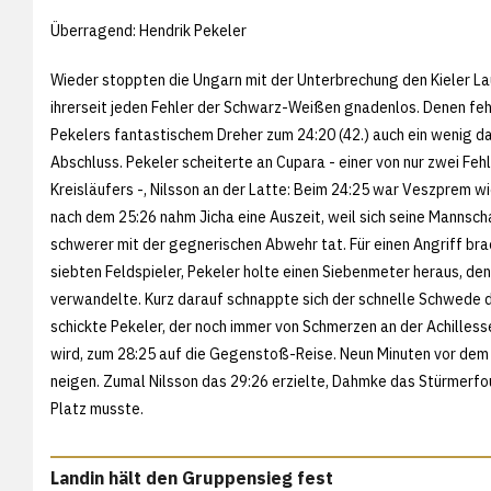
Überragend: Hendrik Pekeler
Wieder stoppten die Ungarn mit der Unterbrechung den Kieler La
ihrerseit jeden Fehler der Schwarz-Weißen gnadenlos. Denen feh
Pekelers fantastischem Dreher zum 24:20 (42.) auch ein wenig d
Abschluss. Pekeler scheiterte an Cupara - einer von nur zwei Fe
Kreisläufers -, Nilsson an der Latte: Beim 24:25 war Veszprem wi
nach dem 25:26 nahm Jicha eine Auszeit, weil sich seine Mannsc
schwerer mit der gegnerischen Abwehr tat. Für einen Angriff bra
siebten Feldspieler, Pekeler holte einen Siebenmeter heraus, de
verwandelte. Kurz darauf schnappte sich der schnelle Schwede d
schickte Pekeler, der noch immer von Schmerzen an der Achilles
wird, zum 28:25 auf die Gegenstoß-Reise. Neun Minuten vor dem 
neigen. Zumal Nilsson das 29:26 erzielte, Dahmke das Stürmerf
Platz musste.
Landin hält den Gruppensieg fest