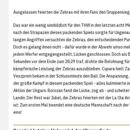
Ausgelassen feierten die Zebras mit ihren Fans den Gruppensieg
Das war ein wenig sinnbildlich für den THW in den letzten acht M
nach den Strapazen dieses packenden Spiels sorgte für Ungenau
langen Angriffen versuchten die Zebras, den entscheidenden Pun
Doch es gelang ihnen nicht - dafür wurde in der Abwehr umso meh
jedem Werfer entgegengestellt, Lücken geschlossen. Doch als 
Sekunden vor dem Ende zum 28:29 traf, drohte die Belohnung für
kämpferische Leistung der Zebras auszubleiben. Cupara hielt Za
Veszprem bekam in der Schlussminute den Ball. Die Anspannung, 
der große Kampf in diesem packenden Spiel - alles kulminierte in
Aktion der Ungarn. Borozan fand die Lücke, zog ab - und scheiter
Landin. Der Rest war Jubel, die Zebras feierten mit der La Ola i
ist: Zum ersten Mal beendet eine deutsche Mannschaft nach der
eins!