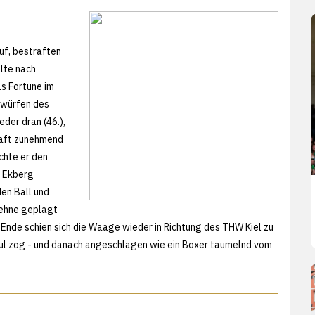
uf, bestraften
lte nach
as Fortune im
hlwürfen des
eder dran (46.),
haft zunehmend
chte er den
n Ekberg
en Ball und
sehne geplagt
Ende schien sich die Waage wieder in Richtung des THW Kiel zu
oul zog - und danach angeschlagen wie ein Boxer taumelnd vom