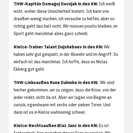
THW-Kapitän Domagoj Duvnjak in den KN:
Ich weiß
nicht, woher diese Unsicherheit kommt. Ich kann von
draußen wenig machen, ich versuche zu helfen, aber so
richtig geht das halt nicht. Wir müssen positiv bleiben, im
Sport geht manchmal alles ganz schnell.
Kielce-Trainer Talant Dujshebaev in den KN:
Wir
haben sehr gut gespielt, in der Abwehr und im Angriff. So
einfach ist das manchmal. Ich hoffe, dass es Niclas
Ekberg gut geht.
THW-Linksaußen Rune Dahmke in den KN:
Wir sind
hierher gekommen, um zu zeigen, dass die Krise, von der
jeder redet, nicht da ist. Aber wir lagen von Beginn an
zurück, irgendwann mit sechs oder sieben Toren. Und
dann ist es in Kielce wahnsinnig schwer.
Kielce-Rechtsaußen Blaz Janc in den KN:
Es ist
fantastisch, hier zwischen diesen Fans zu spielen. Wir