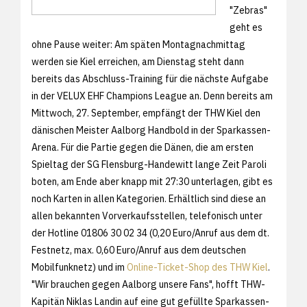
"Zebras"
geht es
ohne Pause weiter: Am späten Montagnachmittag
werden sie Kiel erreichen, am Dienstag steht dann
bereits das Abschluss-Training für die nächste Aufgabe
in der VELUX EHF Champions League an. Denn bereits am
Mittwoch, 27. September, empfängt der THW Kiel den
dänischen Meister Aalborg Handbold in der Sparkassen-
Arena. Für die Partie gegen die Dänen, die am ersten
Spieltag der SG Flensburg-Handewitt lange Zeit Paroli
boten, am Ende aber knapp mit 27:30 unterlagen, gibt es
noch Karten in allen Kategorien. Erhältlich sind diese an
allen bekannten Vorverkaufsstellen, telefonisch unter
der Hotline 01806 30 02 34 (0,20 Euro/Anruf aus dem dt.
Festnetz, max. 0,60 Euro/Anruf aus dem deutschen
Mobilfunknetz) und im
Online-Ticket-Shop des THW Kiel
.
"Wir brauchen gegen Aalborg unsere Fans", hofft THW-
Kapitän Niklas Landin auf eine gut gefüllte Sparkassen-