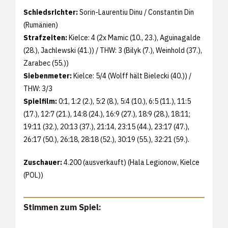
Schiedsrichter:
Sorin-Laurentiu Dinu / Constantin Din
(Rumänien)
Strafzeiten:
Kielce: 4 (2x Mamic (10., 23.), Aguinagalde
(28.), Jachlewski (41.)) / THW: 3 (Bilyk (7.), Weinhold (37.),
Zarabec (55.))
Siebenmeter:
Kielce: 5/4 (Wolff hält Bielecki (40.)) /
THW: 3/3
Spielfilm:
0:1, 1:2 (2.), 5:2 (8.), 5:4 (10.), 6:5 (11.), 11:5
(17.), 12:7 (21.), 14:8 (24.), 16:9 (27.), 18:9 (28.), 18:11;
19:11 (32.), 20:13 (37.), 21:14, 23:15 (44.), 23:17 (47.),
26:17 (50.), 26:18, 28:18 (52.), 30:19 (55.), 32:21 (59.).
Zuschauer:
4.200 (ausverkauft) (Hala Legionow, Kielce
(POL))
Stimmen zum Spiel: