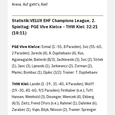
Arena. Auf geht's, Kiel!
Statistik:VELUX EHF Champions League, 2.
Spieltag: PGE Vive Kielce - THW Kiel: 32:21
(18:11)
PGE Vive Kielce:
Szmal (1.-55., 8 Paraden), Ivic (55.-60.,
2 Paraden); Jurecki (4), A. Dujshebaev (4), Kus,
Aguinagalde, Bielecki (8/3), Jachlewski (3), Ivic (2), Strlek
(1), Janc (3), Lijewski (1), Jurkiewicz (2), Zorman (2),
Mamic, Bombac (1), Djukic (3/2); Trainer: T. Dujshebaev
THW Kiel:
Landin (1.-19., 31.-40., 4 Paraden), Wolff
(19.-30., 40.-60., 9/1 Paraden); Firnhaber (n.e.), Toft
Hansen, Weinhold (3), Dissinger, Wiencek (4), Ekberg
(4/3), Zeitz, Frend Öfors (n.e.), Rahmel (1), Dahmke (6),
Zarabec (1), Vujin, Bilyk, Nilsson (2); Trainer: Sprenger