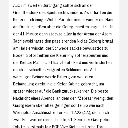
Auch im zweiten Durchgang sollte sich an der
Grundtendenz des Spiels nichts ändern: Zwar hatten die
Kieler durch einige Wolff-Paraden immer wieder die Hand
am Drücker, ließen aber die Gelegenheiten ungenutzt. In
der 41. Minute dann stockte allen in der Arena der Atem:
Jachlewski hatte den passierenden Niclas Ekberg brutal
am Hals erwischt, der Schwede sackte bewusstlos zu
Boden. Sofort eilten die Kieler Phyisotherapeuten und
der Kielcer Mannschaftsarzt aufs Feld und verhinderten
durch ihr schnelles Eingreifen Schlimmeres: Auf
wackligen Beinen wurde Ekberg zur weiteren
Behandlung direkt in die Kieler Kabine gebracht, um
später wieder auf die Bank zurückzukehren. Die beste
Nachricht eines Abends, an dem den "Zebras" wenig, den
Gastgebern aber alles gelingen sollte: So wie nach
Weinholds Anschlusstreffer zum 17:23 (47.), dem nach
zwei Fehlwürfen eine schnelle 5:1-Serie der Gastgeber
folgte - erstmals lag PGE Vive Kielce mit zehn Toren