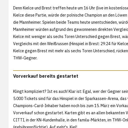
Denn Kielce und Brest treffen heute um 16 Uhr (live im kostenlo
Kielce diese Partie, würde der polnische Champion an den Löwen v
die Mannheimer. Spielen beide Teams heute unentschieden, würde 
Mannheimer würden aufgrund des gewonnenen direkten Vergleiches
Kielce mit weniger als sechs Toren Unterschied gegen Brest, w
Vergleichs mit den Weißrussen (Hinspiel in Brest: 29:24 für Kie
Kielce gegen Brest mit mehr als sechs Toren Unterschied, rücke
THW-Gegner.
Vorverkauf bereits gestartet
Klingt kompliziert? Ist es auch! Klar ist: Egal, wer der Gegner sei
5.000 Tickets sind für das Hinspiel in der Sparkassen-Arena, das
Champions-Card-Inhaber haben noch bis zum 15. März ein Vorkau
Vorverkauf schon gestartet. Karten gibt es an allen bekannten 
CITTI, in der KN-Kundenhalle, in den famila-Märkten, im
THW-Onli
(gebührenpflichtig). Auf geht's, Kiel!