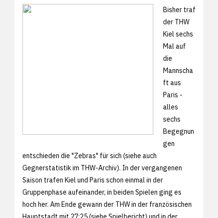
Bisher traf
der THW
Kiel sechs
Mal auf
die
Mannscha
ft aus
Paris -
alles
sechs
Begegnun
gen
entschieden die "Zebras" für sich (siehe auch
Gegnerstatistik im THW-Archiv). In der vergangenen
Saison trafen Kiel und Paris schon einmal in der
Gruppenphase aufeinander, in beiden Spielen ging es
hoch her. Am Ende gewann der THW in der französischen
Hauptstadt mit 27:25 (siehe
Spielbericht) und in der