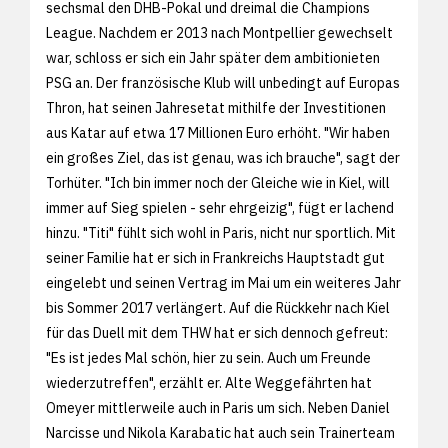
sechsmal den DHB-Pokal und dreimal die Champions
League. Nachdem er 2013 nach Montpellier gewechselt
war, schloss er sich ein Jahr später dem ambitionieten
PSG an. Der französische Klub will unbedingt auf Europas
Thron, hat seinen Jahresetat mithilfe der Investitionen
aus Katar auf etwa 17 Millionen Euro erhöht. "Wir haben
ein großes Ziel, das ist genau, was ich brauche", sagt der
Torhüter. "Ich bin immer noch der Gleiche wie in Kiel, will
immer auf Sieg spielen - sehr ehrgeizig", fügt er lachend
hinzu. "Titi" fühlt sich wohl in Paris, nicht nur sportlich. Mit
seiner Familie hat er sich in Frankreichs Hauptstadt gut
eingelebt und seinen Vertrag im Mai um ein weiteres Jahr
bis Sommer 2017 verlängert. Auf die Rückkehr nach Kiel
für das Duell mit dem THW hat er sich dennoch gefreut:
"Es ist jedes Mal schön, hier zu sein. Auch um Freunde
wiederzutreffen", erzählt er. Alte Weggefährten hat
Omeyer mittlerweile auch in Paris um sich. Neben Daniel
Narcisse und Nikola Karabatic hat auch sein Trainerteam