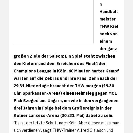
n
Handball
meister
THW Kiel
noch von
einem
der ganz
großen Ziele der Saison: Ein Spiel steht zwischen
den Kielern und dem Erreichen des Final4 der
Champions League in Köln. 60 Minuten harter Kampf
warten auf die Zebras und ihre Fans. Denn nach der
29:31-Niederlage braucht der THW morgen (19.30
Uhr, Sparkassen-Arena) einen Heimsieg gegen MOL
Pick Szeged aus Ungarn, um wie in den vergangenen
drei Jahren in Folge bei dem Großereignis in der
Kölner Lanxess-Arena (30./31. Mai) dabei zu sein.
"Es ist der letzte Schritt nach Köln. Aber diesen muss man
sich verdienen", sagt THW-Trainer Alfred Gislason und