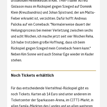
brodelnden Hexenkessel in Kiel. THW-Trainer Alfred
Gislason muss im Rückspiel gegen Szeged auf Dominik
Klein (Kreuzbandriss) und Johan Sjöstrand, der am Malta-
Fieber erkrankt ist, verzichten. Dafür hofft Andreas
Palicka auf ein Comeback: "Normalerweise dauert der
Heilungsprozess bei meiner Verletzung zwischen sechs
und acht Wochen, ich mache jetzt seit vier Wochen Reha.
Ich habe trotzdem große Hoffnung, dass ich beim
Rückspiel gegen Szeged mein Comeback feiern kann."
Neben Kim Sonne wird auch Steinar Ege wieder im Kader
stehen.
Noch Tickets erhältlich
Für das entscheidende Viertelfinal-Rückspiel gibt es
noch Tickets. Karten ab 14 Euro sind unter anderem im
Ticketcenter der Sparkassen-Arena, im CITTI-Markt, in
allen famila-Märkten des Landes und an allen weiteren