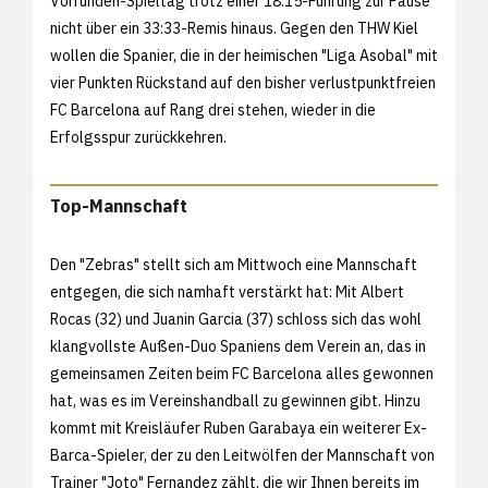
Vorrunden-Spieltag trotz einer 18:15-Führung zur Pause
nicht über ein 33:33-Remis hinaus. Gegen den THW Kiel
wollen die Spanier, die in der heimischen "Liga Asobal" mit
vier Punkten Rückstand auf den bisher verlustpunktfreien
FC Barcelona auf Rang drei stehen, wieder in die
Erfolgsspur zurückkehren.
Top-Mannschaft
Den "Zebras" stellt sich am Mittwoch eine Mannschaft
entgegen, die sich namhaft verstärkt hat: Mit Albert
Rocas (32) und Juanin Garcia (37) schloss sich das wohl
klangvollste Außen-Duo Spaniens dem Verein an, das in
gemeinsamen Zeiten beim FC Barcelona alles gewonnen
hat, was es im Vereinshandball zu gewinnen gibt. Hinzu
kommt mit Kreisläufer Ruben Garabaya ein weiterer Ex-
Barca-Spieler, der zu den Leitwölfen der Mannschaft von
Trainer "Joto" Fernandez zählt, die wir Ihnen bereits im