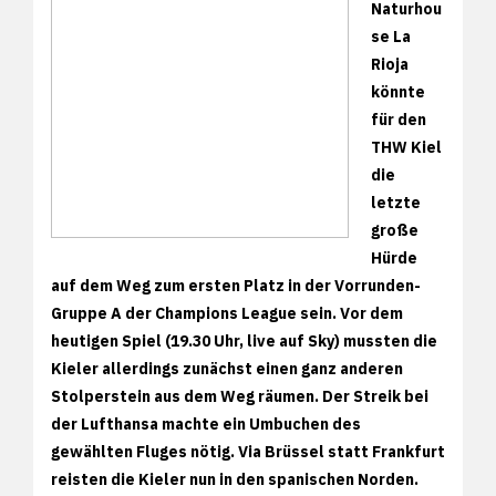
Naturhou
se La
Rioja
könnte
für den
THW Kiel
die
letzte
große
Hürde
auf dem Weg zum ersten Platz in der Vorrunden-
Gruppe A der Champions League sein. Vor dem
heutigen Spiel (19.30 Uhr, live auf Sky) mussten die
Kieler allerdings zunächst einen ganz anderen
Stolperstein aus dem Weg räumen. Der Streik bei
der Lufthansa machte ein Umbuchen des
gewählten Fluges nötig. Via Brüssel statt Frankfurt
reisten die Kieler nun in den spanischen Norden.