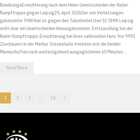
BundesligaErnüchterung nach dem Heim-Unentschieden der Kieler
Rumpftruppe gegen Leipzig25. April 2026Der von Verletzungen
gebeutelte THW Kiel ist gegen den Tabellenletzten SC DHfK Leipzig
nicht über ein Unentschieden hinausgekommen. Enttäuschung bei der
Kieler Rumpftruppe, Ernüchterung bei ihren zahlreichen Fans: Vor 9991
Zuschauern in der Merkur Ostseehalle trennten sich die beiden
Mannschaften nach weitestgehend ausgeglichenen 60 Minuten…
Read More
1
2
3
…
14