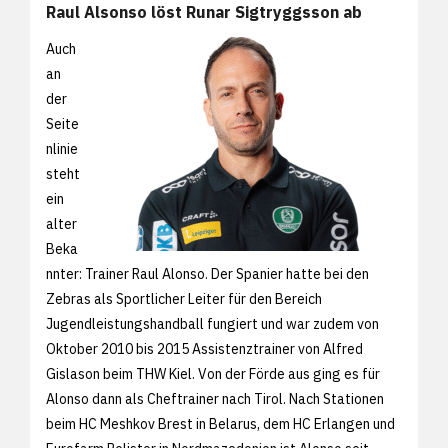
Raul Alsonso löst Runar Sigtryggsson ab
Auch
an
der
Seite
nlinie
steht
ein
alter
Beka
nnter: Trainer Raul Alonso. Der Spanier hatte bei den
Zebras als Sportlicher Leiter für den Bereich
Jugendleistungshandball fungiert und war zudem von
Oktober 2010 bis 2015 Assistenztrainer von Alfred
Gislason beim THW Kiel. Von der Förde aus ging es für
Alonso dann als Cheftrainer nach Tirol. Nach Stationen
beim HC Meshkov Brest in Belarus, dem HC Erlangen und