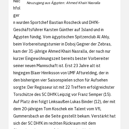
Nac
Neuzugang aus Ägypten: Ahmed Khairi Nasralla
hfol
ger
n wurden Sportchef Bastian Roscheck und DHfK-
Geschäftsführer Karsten Günther auf Island und in
Ägypten fündig. Vom ägyptischen Spitzenclub Al Ahly,
beim Vorbereitungsturnier in Doboj Gegner der Zebras,
kam der 31-jährige Ahmed Khairi Nasralla, der nach nur
kurzer Eingewöhnungszeit bereits bester Vorbereiter
seiner neuen Mannschaft ist. Erst 23 Jahre alt ist
hingegen Blaer Hinriksson von UMF Afturelding, der in
den bisherigen vier Saisonspielen schon für Aufsehen
sorgte: Der Regisseur ist mit 22 Treffern erfolgreichster
Torschütze des SC DHfK Leipzig vor Franz Semper (15).
Auf Platz drei folgt Linksaußen Lukas Binder (12), der mit
dem 20-jährigen Tom Koschek ein Talent vom VfL
Gummersbach an die Seite gestellt bekam. Verstärkt hat
sich der SC DHfK im rechten Rückraum mit dem