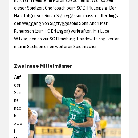
Eurofarm Pelister in Nordmazedonien ist Alonso seit
dieser Spielzeit Chefcoach beim SC DHfK Leipzig. Der
Nachfolger von Runar Sigtryggsson musste allerdings
den Weggang von Sigtryggssons Sohn Andri Mar
Runarsson (zum HC Erlangen) verkraften. Mit Luca
Witzke, den es zur SG Flensburg-Handewitt zog, verlor
man in Sachsen einen weiteren Spielmacher.
Zwei neue Mittelmänner
Auf
der
Suc
he
nac
h
zwe
i