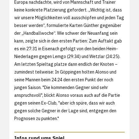
Europa nachdachte, wird von Mannschaft und Trainer
keine konkrete Platzierung gefordert. „Wichtig ist, dass
wir unsere Möglichkeiten voll ausschöpfen und jeden Tag
besser werden“, formulierte Karten Günther gegenüber
der „Handballwoche“. Wie schwer der Neuanfang sein
kann, zeigte sich in den ersten Partien: Zum Auftakt gab
es ein 27:31 in Eisenach gefolgt von den beiden Heim-
Niederlagen gegen Lemgo (29:34) und Wetzlar (24:25).
Am letzten Spieltag platze dann endlich der Knoten –
zumindest teilweise: In Göppingen holten Alonso und
seine Mannen beim 24:24 den ersten Punkt der noch
jungen Saison. "Die kommenden Gegner sind sehr
anspruchsvoll", blickt Alonso voraus auch auf die Partie
gegen seinen Ex-Club, "aber ich spüre, dass wir auch
gegen solche Gegner in der Lage sind, entgegen den
Prognosen zu punkten."
Infos rund ums Spiel