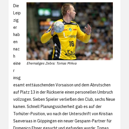
Die
Leip
zig
er
hab
en
nac
h
eine
Ehemaliges Zebra: Tomas Mrkva
r
insg
esamt enttäuschenden Vorsaison und dem Abrutschen
auf Platz 13 in der Rückserie einen personellen Umbruch
vollzogen. Sieben Spieler verließen den Club, sechs Neue
kamen. Schnell Planungssicherheit gab es auf der
Torhüter-Position, wo nach der Unterschrift von Kristian
Saeveraas in Göppingen ein neuer Gespann-Partner für
Domenico Ebner gesucht und gefunden wurde: Tomas