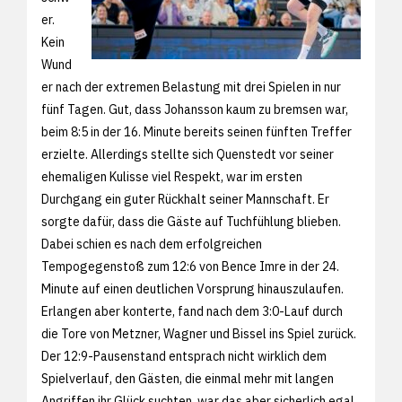
er.
Kein
Wund
er nach der extremen Belastung mit drei Spielen in nur
fünf Tagen. Gut, dass Johansson kaum zu bremsen war,
beim 8:5 in der 16. Minute bereits seinen fünften Treffer
erzielte. Allerdings stellte sich Quenstedt vor seiner
ehemaligen Kulisse viel Respekt, war im ersten
Durchgang ein guter Rückhalt seiner Mannschaft. Er
sorgte dafür, dass die Gäste auf Tuchfühlung blieben.
Dabei schien es nach dem erfolgreichen
Tempogegenstoß zum 12:6 von Bence Imre in der 24.
Minute auf einen deutlichen Vorsprung hinauszulaufen.
Erlangen aber konterte, fand nach dem 3:0-Lauf durch
die Tore von Metzner, Wagner und Bissel ins Spiel zurück.
Der 12:9-Pausenstand entsprach nicht wirklich dem
Spielverlauf, den Gästen, die einmal mehr mit langen
Angriffen ihr Glück suchten, war das aber sicherlich egal.