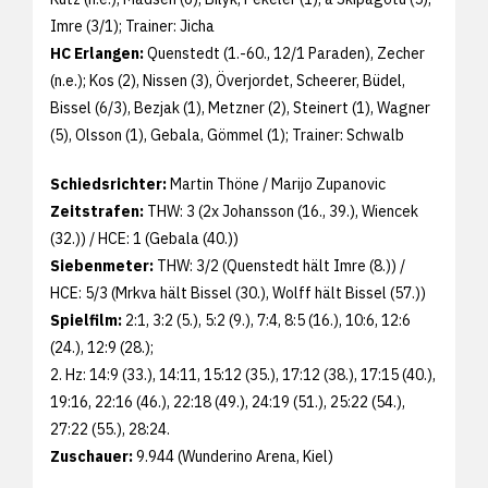
Imre (3/1); Trainer: Jicha
HC Erlangen:
Quenstedt (1.-60., 12/1 Paraden), Zecher
(n.e.); Kos (2), Nissen (3), Överjordet, Scheerer, Büdel,
Bissel (6/3), Bezjak (1), Metzner (2), Steinert (1), Wagner
(5), Olsson (1), Gebala, Gömmel (1); Trainer: Schwalb
Schiedsrichter:
Martin Thöne / Marijo Zupanovic
Zeitstrafen:
THW: 3 (2x Johansson (16., 39.), Wiencek
(32.)) / HCE: 1 (Gebala (40.))
Siebenmeter:
THW: 3/2 (Quenstedt hält Imre (8.)) /
HCE: 5/3 (Mrkva hält Bissel (30.), Wolff hält Bissel (57.))
Spielfilm:
2:1, 3:2 (5.), 5:2 (9.), 7:4, 8:5 (16.), 10:6, 12:6
(24.), 12:9 (28.);
2. Hz: 14:9 (33.), 14:11, 15:12 (35.), 17:12 (38.), 17:15 (40.),
19:16, 22:16 (46.), 22:18 (49.), 24:19 (51.), 25:22 (54.),
27:22 (55.), 28:24.
Zuschauer:
9.944 (Wunderino Arena, Kiel)