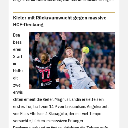
Kieler mit Rückraumwucht gegen massive
HCE-Deckung
Den
bess
eren
Start
in
Halbz
eit
zwei
erwis
chten erneut die Kieler. Magnus Landin erzielte sein
erstes Tor, traf zum 14:9 von Linksaußen. Angekurbelt
von Elias Ellefsen á Skipagötu, der mit viel Tempo
versuchte, Lücken im massiven Erlanger
Deckungsverband zu finden, drückten die Zebras aufs