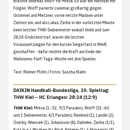
brachte Andreas Wolff für Mrkva. Es war ein Wechsel mit
Folgen. Wolff parierte zweimal großartig gegen
Grömmel und Metzner, vorne netzte Madsen unter
Zeitnot ein, und als Lukas Zerbe in der vorletzten Minute
beim letzten THW-Siebenmeter eiskalt blieb und zum
28:24-Endstand traf, waren die letzten
Voraussetzungen für den kurzen Siegertanz in Weiß
geschaffen - dafür reichte die Kraft am Ende der
Wahnsinns-Fünf-Tage-Woche mit drei Spielen.
Text: Reimer Plöhn / Fotos: Sascha Klahn
DAIKIN Handball-Bundesliga, 20. Spieltag:
THW Kiel – HC Erlangen: 28:24 (12:9)
THW Kiel:
Mrkva (1.-52., 9/1 Paraden), Wolff (52.-60.
und 1 Siebenmeter, 4/1 Paraden); Reinkind (1), Landin (2),
Överby, Wiencek (1), Johansson (8), Dahmke, Zerbe (1/1),
Kutz (n.e.), Madsen (6), Bilyk, Pekeler (1), á Skipagötu (5),