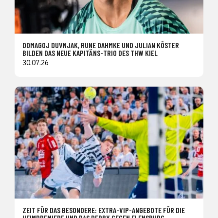
DOMAGOJ DUVNJAK, RUNE DAHMKE UND JULIAN KÖSTER
BILDEN DAS NEUE KAPITÄNS-TRIO DES THW KIEL
30.07.26
ZEIT FÜR DAS BESONDERE: EXTRA-VIP-ANGEBOTE FÜR DIE
HEIMPREMIERE UND DAS DERBY GEGEN FLENSBURG