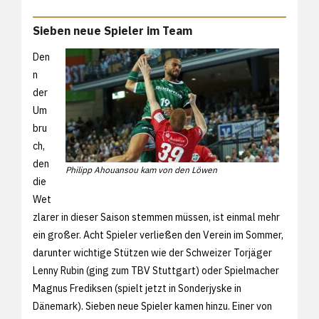
Sieben neue Spieler im Team
Den
n
der
Um
bru
ch,
den
Philipp Ahouansou kam von den Löwen
die
Wet
zlarer in dieser Saison stemmen müssen, ist einmal mehr
ein großer. Acht Spieler verließen den Verein im Sommer,
darunter wichtige Stützen wie der Schweizer Torjäger
Lenny Rubin (ging zum TBV Stuttgart) oder Spielmacher
Magnus Frediksen (spielt jetzt in Sonderjyske in
Dänemark). Sieben neue Spieler kamen hinzu. Einer von