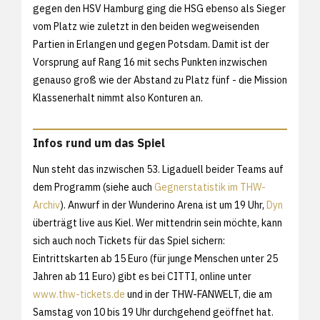
gegen den HSV Hamburg ging die HSG ebenso als Sieger
vom Platz wie zuletzt in den beiden wegweisenden
Partien in Erlangen und gegen Potsdam. Damit ist der
Vorsprung auf Rang 16 mit sechs Punkten inzwischen
genauso groß wie der Abstand zu Platz fünf - die Mission
Klassenerhalt nimmt also Konturen an.
Infos rund um das Spiel
Nun steht das inzwischen 53. Ligaduell beider Teams auf
dem Programm (siehe auch
Gegnerstatistik im THW-
Archiv
). Anwurf in der Wunderino Arena ist um 19 Uhr,
Dyn
überträgt live aus Kiel. Wer mittendrin sein möchte, kann
sich auch noch Tickets für das Spiel sichern:
Eintrittskarten ab 15 Euro (für junge Menschen unter 25
Jahren ab 11 Euro) gibt es bei CITTI, online unter
www.thw-tickets.de
und in der THW-FANWELT, die am
Samstag von 10 bis 19 Uhr durchgehend geöffnet hat.